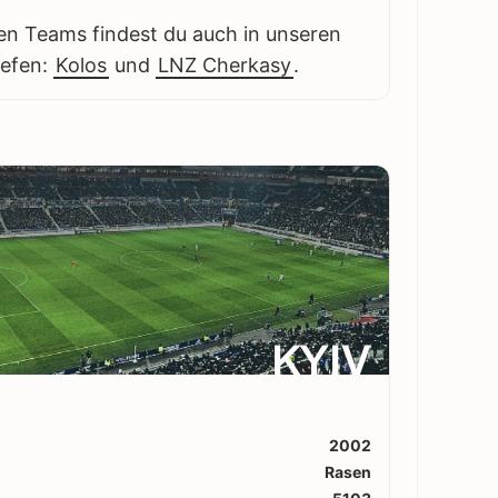
en Teams findest du auch in unseren
iefen:
Kolos
und
LNZ Cherkasy
.
KYIV
2002
Rasen