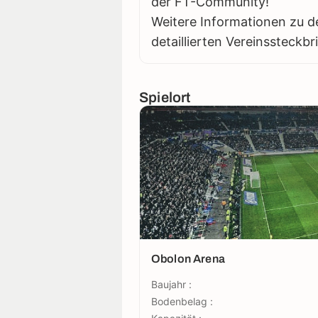
der FT-Community!
Weitere Informationen zu d
detaillierten Vereinssteckbr
Spielort
Obolon Arena
Baujahr :
Bodenbelag :