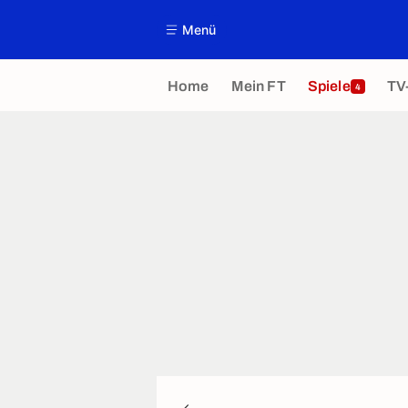
Menü
Home
Mein FT
Spiele
TV
4