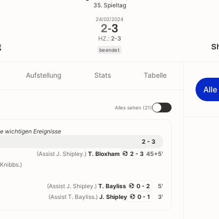
35. Spieltag
24/02/2024
2
-
3
HZ.:
2-3
g
S
beendet
Aufstellung
Stats
Tabelle
All
Alles sehen (21)
e wichtigen Ereignisse
2 - 3
(Assist J. Shipley.)
T. Bloxham
2 - 3
45+5'
 Knibbs.)
(Assist J. Shipley.)
T. Bayliss
0 - 2
5'
(Assist T. Bayliss.)
J. Shipley
0 - 1
3'