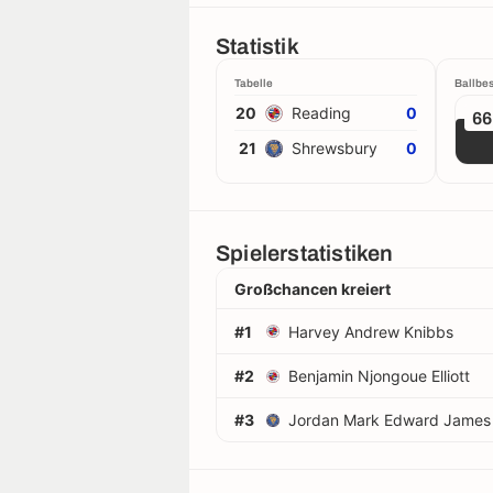
Statistik
Tabelle
Ballbes
20
Reading
0
6
21
Shrewsbury
0
Spielerstatistiken
Großchancen kreiert
#1
Harvey Andrew Knibbs
#2
Benjamin Njongoue Elliott
#3
Jordan Mark Edward James 