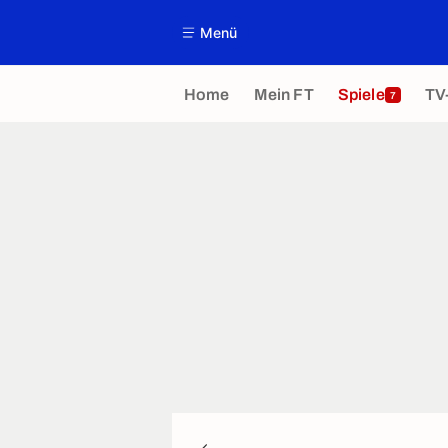
Menü
Home
Mein FT
Spiele
TV
7