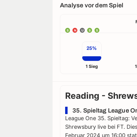
Analyse vor dem Spiel
S
N
U
S
S
25%
1 Sieg
Reading - Shrews
35. Spieltag League O
League One 35. Spieltag: V
Shrewsbury live bei FT. Die
Februar 2024 um 16:00 statt.