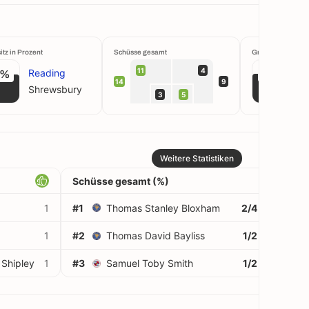
itz in Prozent
Schüsse gesamt
Großchancen krei
11
4
Reading
6%
67%
14
9
Shrewsbury
3
5
Weitere Statistiken
Schüsse gesamt (%)
1
#1
Thomas Stanley Bloxham
2/4
50%
1
#2
Thomas David Bayliss
1/2
50%
Shipley
1
#3
Samuel Toby Smith
1/2
50%