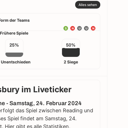
Alles sehen
Form der Teams
S
N
U
U
N
Frühere Spiele
25%
50%
1 Unentschieden
2 Siege
bury im Liveticker
ne - Samstag, 24. Februar 2024
erfolgt das Spiel zwischen Reading und
ses Spiel findet am Samstag, 24.
 Hier gibt es alle Statistiken,