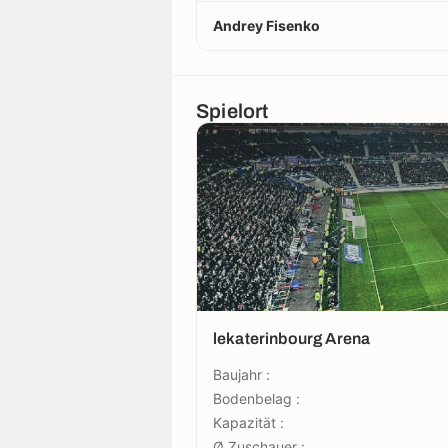
Andrey Fisenko
Spielort
lekaterinbourg Arena
Baujahr :
Bodenbelag :
Kapazität :
Ø Zuschauer :