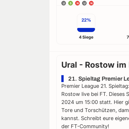
U
S
N
U
N
22%
4 Siege
7
Ural - Rostow im 
21. Spieltag Premier L
Premier League 21. Spieltag
Rostow live bei FT. Dieses S
2024 um 15:00 statt. Hier gi
Tore und Torschützen, damit
kannst. Schreibt eure eigen
der FT-Community!