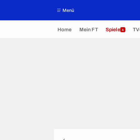
Menü
Home
Mein FT
Spiele
TV
4