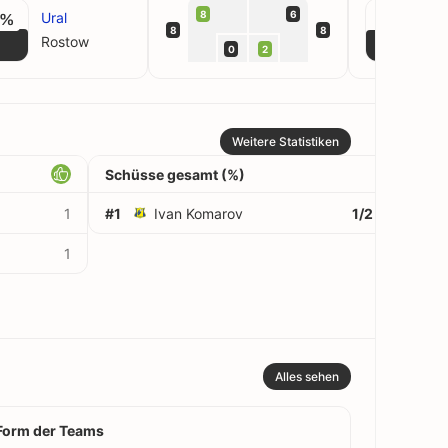
8
6
Ural
U
1%
50%
8
8
Rostow
0
2
Weitere Statistiken
Schüsse gesamt (%)
1
#1
Ivan Komarov
1/2
50%
1
Alles sehen
Form der Teams