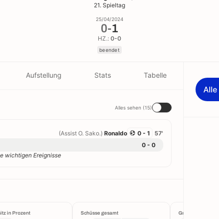
21. Spieltag
25/04/2024
0
-
1
HZ.:
0-0
beendet
Aufstellung
Stats
Tabelle
All
Alles sehen (15)
(Assist O. Sako.)
Ronaldo
0 - 1
57'
0 - 0
e wichtigen Ereignisse
itz in Prozent
Schüsse gesamt
Großchancen krei