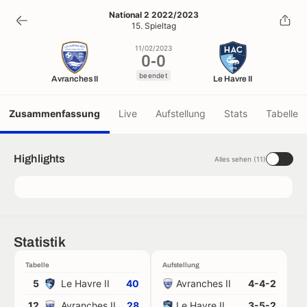
0
-
0
National 2 2022/2023
15. Spieltag
beendet
11/02/2023
0
-
0
beendet
Avranches II
Le Havre II
Zusammenfassung
Live
Aufstellung
Stats
Tabelle
Highlights
Alles sehen (11)
Statistik
Tabelle
Aufstellung
5
Le Havre II
40
Avranches II
4-4-2
12
Avranches II
28
Le Havre II
3-5-2