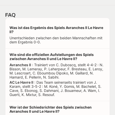
FAQ
Was ist das Ergebnis des Spiels Avranches II Le Havre
II?
Unentschieden zwischen den beiden Mannschaften mit
dem Ergebnis 0-0.
Wie sind die offiziellen Aufstellungen des Spiels
zwischen Avranches II und Le Havre II?
Avranches II
: Trainiert von C. Duboscq, stellt 4-4-2 : N.
Bisson, M. Lemeray, P. Leherpeur, F. Bresteau, E. Leroy,
M. Lescroart, C. Eboumbou Dipoko, M. Gaillard, N.
Hamard, E. Pellerin, N. Sabihi.
AC Le Havre II
: Das Team seinerseits trainiert von J.
Karam, stellt 3-5-2 : M. Koné, Y. Gomis, M. Bachelet, S.
Cave, S. Ebonog, S. Dahmani, J. Bouameur, A. Wam, I.
Guerti, K. Mixtur, S. Resouf.
Wer ist der Schiedsrichter des Spiels zwischen
Avranches II und Le Havre II?