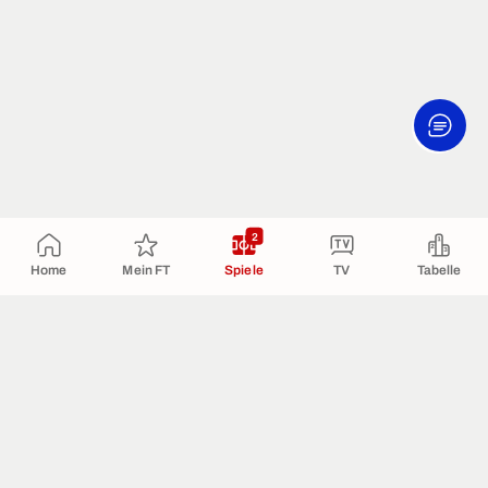
2
Home
Mein FT
Spiele
TV
Tabelle