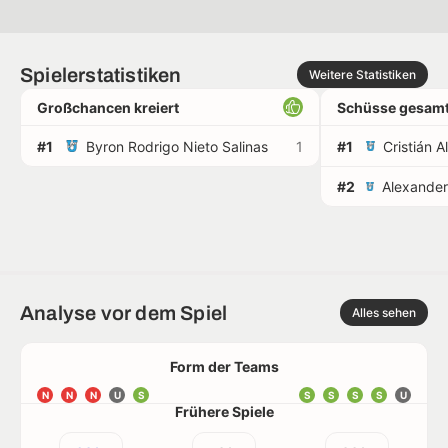
Spielerstatistiken
Weitere Statistiken
Großchancen kreiert
Schüsse gesamt
#1
Byron Rodrigo Nieto Salinas
1
#1
#2
Analyse vor dem Spiel
Alles sehen
Form der Teams
N
N
N
U
S
S
S
S
S
U
Frühere Spiele