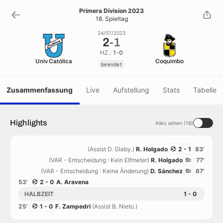
2
-
1
Primera Division 2023
18. Spieltag
beendet
24/07/2023
2
-
1
HZ.:
1-0
Univ Católica
Coquimbo
beendet
Zusammenfassung
Live
Aufstellung
Stats
Tabelle
Highlights
Alles sehen (18)
(Assist D. Glaby.)
R. Holgado
2 - 1
83'
(VAR - Entscheidung : Kein Elfmeter)
R. Holgado
77'
(VAR - Entscheidung : Keine Änderung)
D. Sánchez
67'
53'
2 - 0
A. Aravena
HALBZEIT
1 - 0
25'
1 - 0
F. Zampedri
(Assist B. Nieto.)