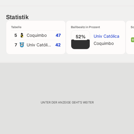
Statistik
Tabelle
Ballbesitz in Prozent
Sc
5
Coquimbo
47
Univ Católica
52%
1
Coquimbo
7
Univ Católica
42
UNTER DER ANZEIGE GEHT'S WEITER