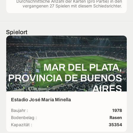
Durchschnittliche Anzahl der Karten (pro Partie) in den
vergangenen 27 Spielen mit diesem Schiedsrichter.
Spielort
MAR DEL PLATA,
PROVINCIA DE BUENOS
AIRES
Estadio José María Minella
Baujahr :
1978
Bodenbelag :
Rasen
Kapazität :
35354