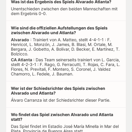
Was ist das Ergebnis des Spiels Alvarado Atlanta?
Unentschieden zwischen den beiden Mannschaften mit
dem Ergebnis 0-0.
Wie sind die offiziellen Aufstellungen des Spiels
zwischen Alvarado und Atlanta?
Alvarado
: Trainiert von A. Matteo, stellt 4-4-1-1 : F.
Henricot, L. Monzón, J. James, B. Blasi, M. Ortale, M.
Bergara, J. Gobetto, A. Bolívar, D. Becker, E. Martínez, T.
Bolzicco.
CA Atlanta
: Das Team seinerseits trainiert von L. Garcia,
stellt 4-2-3-1 : F. Rago, G. Ferracutti, T. Rojas, C. Fara, L.
Flores, N. Previtali, F. Montero, S. Coronel, J. Valdez
Chamorro, L. Fedele, J. Bauman.
Wer ist der Schiedsrichter des Spiels zwischen
Alvarado und Atlanta?
Álvaro Carranza ist der Schiedsrichter dieser Partie.
Wo findet das Spiel zwischen Alvarado und Atlanta
statt?
Das Spiel findet im Estadio José María Minella in Mar del
Plata, Provincia de Buenos Aires statt.