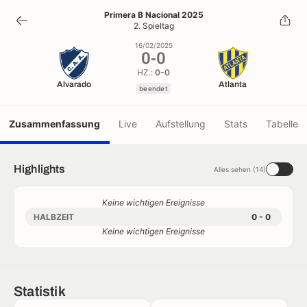
0
-
0
Primera B Nacional 2025
2. Spieltag
beendet
16/02/2025
0
-
0
HZ.:
0-0
Alvarado
Atlanta
beendet
Zusammenfassung
Live
Aufstellung
Stats
Tabelle
Highlights
Alles sehen (14)
Keine wichtigen Ereignisse
HALBZEIT
0 - 0
Keine wichtigen Ereignisse
Statistik