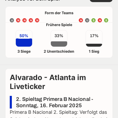
Form der Teams
U
N
N
N
N
N
U
S
N
S
Frühere Spiele
50%
33%
17%
3 Siege
2 Unentschieden
1 Sieg
Alvarado - Atlanta im
Liveticker
2. Spieltag Primera B Nacional -
Sonntag, 16. Februar 2025
Primera B Nacional 2. Spieltag: Verfolgt das