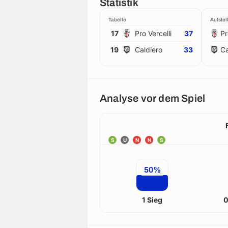
Statistik
Tabelle
Aufstel
17
Pro Vercelli
37
Pr
19
Caldiero
33
Ca
Analyse vor dem Spiel
S
U
N
N
S
50%
1 Sieg
0