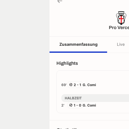
Pro Verce
Zusammenfassung
Live
Highlights
69'
2 - 1
G. Comi
HALBZEIT
2'
1 - 0
G. Comi