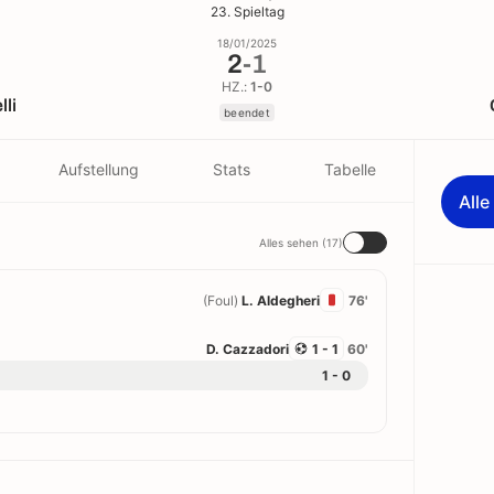
23. Spieltag
18/01/2025
2
-
1
HZ.:
1-0
lli
beendet
Aufstellung
Stats
Tabelle
All
Alles sehen (17)
(Foul)
L. Aldegheri
76'
D. Cazzadori
1 - 1
60'
1 - 0