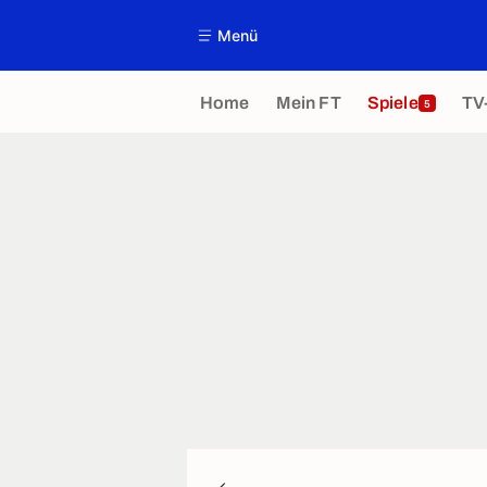
Menü
Home
Mein FT
Spiele
TV
5