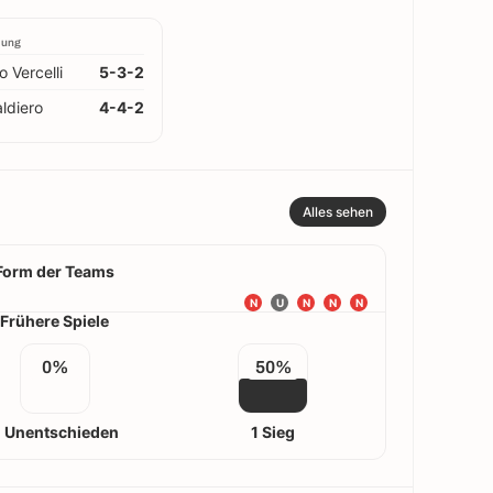
lung
o Vercelli
5-3-2
ldiero
4-4-2
Alles sehen
Form der Teams
N
U
N
N
N
Frühere Spiele
0%
50%
 Unentschieden
1 Sieg