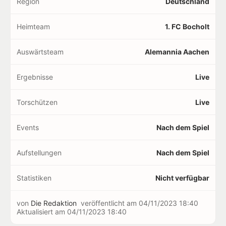
Region
Deutschland
Heimteam
1. FC Bocholt
Auswärtsteam
Alemannia Aachen
Ergebnisse
Live
Torschützen
Live
Events
Nach dem Spiel
Aufstellungen
Nach dem Spiel
Statistiken
Nicht verfügbar
von
Die Redaktion
veröffentlicht am
04/11/2023 18:40
Aktualisiert am
04/11/2023 18:40