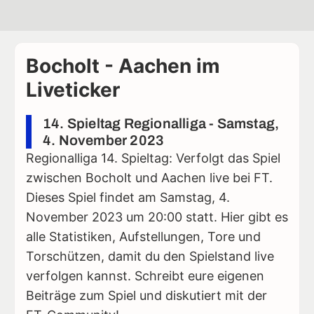
Bocholt - Aachen im
Liveticker
14. Spieltag Regionalliga - Samstag,
4. November 2023
Regionalliga 14. Spieltag: Verfolgt das Spiel
zwischen Bocholt und Aachen live bei FT.
Dieses Spiel findet am Samstag, 4.
November 2023 um 20:00 statt. Hier gibt es
alle Statistiken, Aufstellungen, Tore und
Torschützen, damit du den Spielstand live
verfolgen kannst. Schreibt eure eigenen
Beiträge zum Spiel und diskutiert mit der