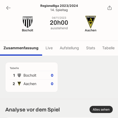
20h00
Regionalliga 2023/2024
14. Spieltag
04/11/2023
04/11/2023
20h00
ausstehend
Bocholt
Aachen
Zusammenfassung
Live
Aufstellung
Stats
Tabelle
Tabelle
1
Bocholt
0
2
Aachen
0
Analyse vor dem Spiel
Alles sehen