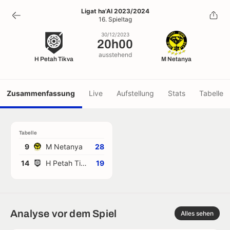
20h00
Ligat ha'Al 2023/2024
16. Spieltag
30/12/2023
30/12/2023
20h00
ausstehend
H Petah Tikva
M Netanya
Zusammenfassung
Live
Aufstellung
Stats
Tabelle
Tabelle
9
M Netanya
28
14
H Petah Tikva
19
Analyse vor dem Spiel
Alles sehen