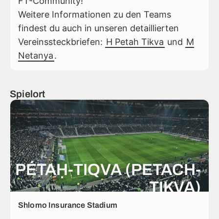
FT-Community!
Weitere Informationen zu den Teams
findest du auch in unseren detaillierten
Vereinssteckbriefen:
H Petah Tikva
und
M
Netanya
.
Spielort
PÉTAḤ-TIQVA (PETACH-
TIKVA)
Shlomo Insurance Stadium