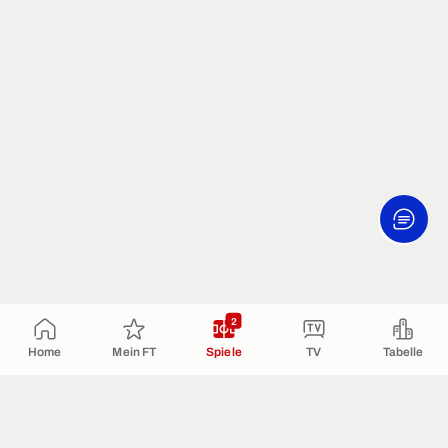
2
Home
Mein FT
Spiele
TV
Tabelle