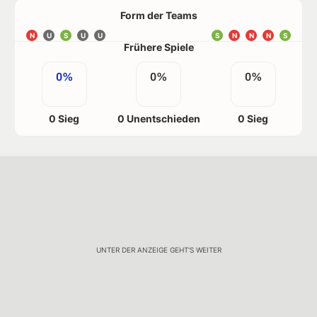
Form der Teams
N
U
S
U
U
S
N
N
N
S
Frühere Spiele
0%
0%
0%
0 Sieg
0 Unentschieden
0 Sieg
UNTER DER ANZEIGE GEHT'S WEITER