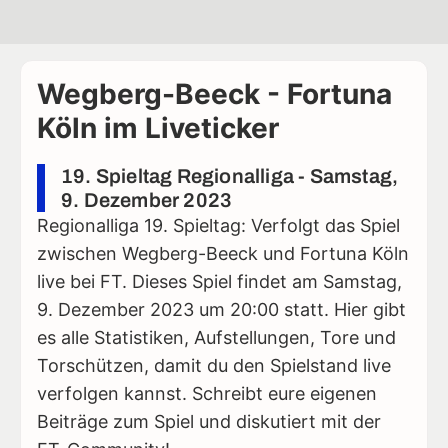
Wegberg-Beeck - Fortuna
Köln im Liveticker
19. Spieltag Regionalliga - Samstag,
9. Dezember 2023
Regionalliga 19. Spieltag: Verfolgt das Spiel
zwischen Wegberg-Beeck und Fortuna Köln
live bei FT. Dieses Spiel findet am Samstag,
9. Dezember 2023 um 20:00 statt. Hier gibt
es alle Statistiken, Aufstellungen, Tore und
Torschützen, damit du den Spielstand live
verfolgen kannst. Schreibt eure eigenen
Beiträge zum Spiel und diskutiert mit der