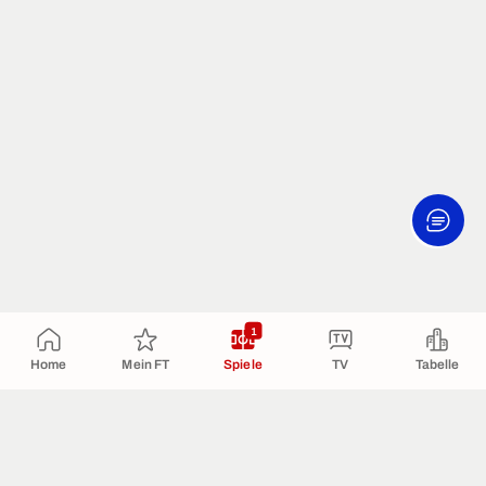
1
Home
Mein FT
Spiele
TV
Tabelle