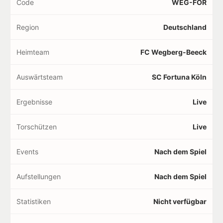
Code
WEG-FOR
Region
Deutschland
Heimteam
FC Wegberg-Beeck
Auswärtsteam
SC Fortuna Köln
Ergebnisse
Live
Torschützen
Live
Events
Nach dem Spiel
Aufstellungen
Nach dem Spiel
Statistiken
Nicht verfügbar