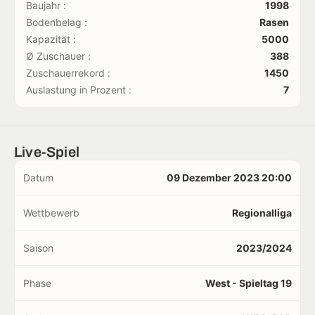
Baujahr :
1998
Bodenbelag :
Rasen
Kapazität :
5000
Ø Zuschauer :
388
Zuschauerrekord :
1450
Auslastung in Prozent :
7
Live-Spiel
Datum
09 Dezember 2023 20:00
Wettbewerb
Regionalliga
Saison
2023/2024
Phase
West - Spieltag 19