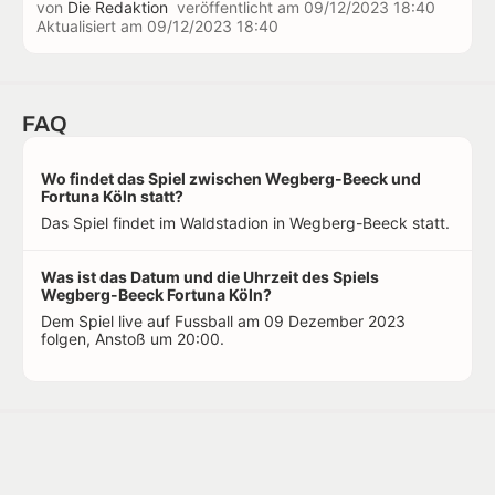
von
Die Redaktion
veröffentlicht am
09/12/2023 18:40
Aktualisiert am
09/12/2023 18:40
FAQ
Wo findet das Spiel zwischen Wegberg-Beeck und
Fortuna Köln statt?
Das Spiel findet im Waldstadion in Wegberg-Beeck statt.
Was ist das Datum und die Uhrzeit des Spiels
Wegberg-Beeck Fortuna Köln?
Dem Spiel live auf Fussball am 09 Dezember 2023
folgen, Anstoß um 20:00.