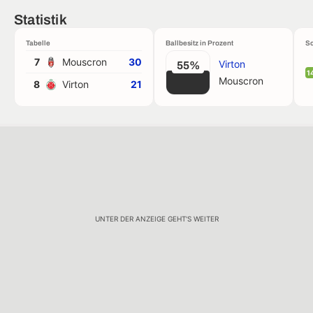
Statistik
Tabelle
Ballbesitz in Prozent
Sc
7
Mouscron
30
Virton
55%
1
Mouscron
8
Virton
21
UNTER DER ANZEIGE GEHT'S WEITER