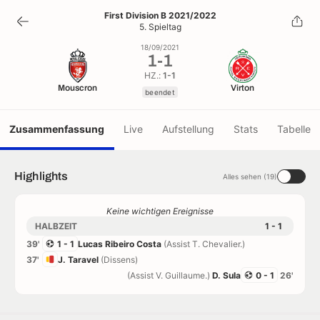
1
-
1
First Division B 2021/2022
5. Spieltag
beendet
18/09/2021
1
-
1
HZ.:
1-1
Mouscron
Virton
beendet
Zusammenfassung
Live
Aufstellung
Stats
Tabelle
Highlights
Alles sehen (19)
Keine wichtigen Ereignisse
HALBZEIT
1 - 1
39'
1 - 1
Lucas Ribeiro Costa
(Assist T. Chevalier.)
37'
J. Taravel
(Dissens)
(Assist V. Guillaume.)
D. Sula
0 - 1
26'