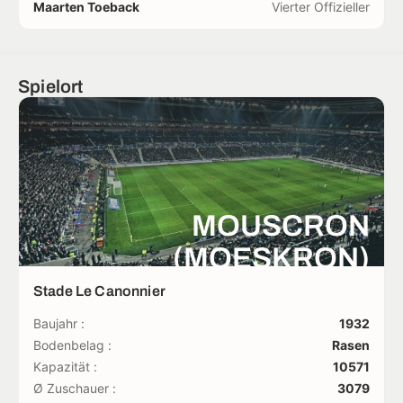
Maarten Toeback
Vierter Offizieller
Spielort
MOUSCRON
(MOESKRON)
Stade Le Canonnier
Baujahr :
1932
Bodenbelag :
Rasen
Kapazität :
10571
Ø Zuschauer :
3079