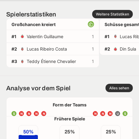
Spielerstatistiken
Weitere Statistiken
Großchancen kreiert
Schüsse gesamt
#1
Valentin Guillaume
1
#1
Lucas Rib
#2
Lucas Ribeiro Costa
1
#2
Din Sula
#3
Teddy Étienne Chevalier
1
Analyse vor dem Spiel
Alles sehen
Form der Teams
S
N
N
N
N
N
N
N
U
S
Frühere Spiele
50%
25%
25%