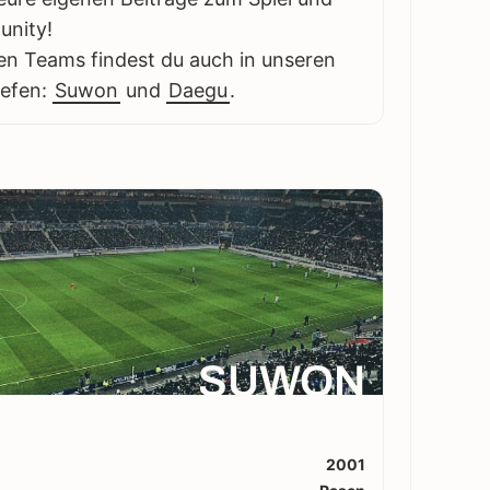
unity!
en Teams findest du auch in unseren
iefen:
Suwon
und
Daegu
.
SUWON
2001