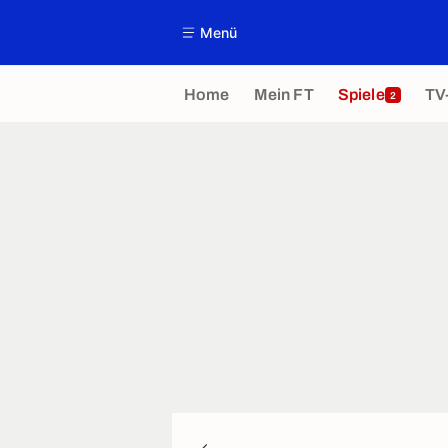
Menü
Home
Mein FT
Spiele
TV
2