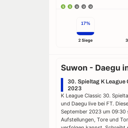
S
S
U
U
U
17%
2 Siege
3
Suwon - Daegu im
30. Spieltag K League 
2023
K League Classic 30. Spielt
und Daegu live bei FT. Diese
September 2023 um 09:30 stat
Aufstellungen, Tore und Tor
verfolgen kannst. Schreibt 