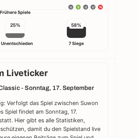
U
S
U
U
N
Frühere Spiele
25%
58%
 Unentschieden
7 Siege
 Liveticker
Classic - Sonntag, 17. September
ag: Verfolgt das Spiel zwischen Suwon
s Spiel findet am Sonntag, 17.
t. Hier gibt es alle Statistiken,
schützen, damit du den Spielstand live
eure eigenen Beiträge zum Spiel und