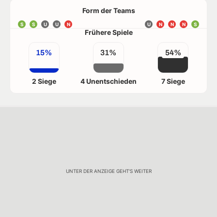
Form der Teams
S
S
U
U
N
U
N
N
N
S
Frühere Spiele
15%
31%
54%
2 Siege
4 Unentschieden
7 Siege
UNTER DER ANZEIGE GEHT'S WEITER