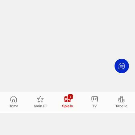
4
Home
Mein FT
Spiele
TV
Tabelle