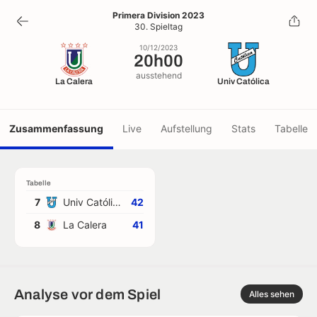
20h00
Primera Division 2023
30. Spieltag
10/12/2023
10/12/2023
20h00
ausstehend
La Calera
Univ Católica
Zusammenfassung
Live
Aufstellung
Stats
Tabelle
Tabelle
7
Univ Católica
42
8
La Calera
41
Analyse vor dem Spiel
Alles sehen