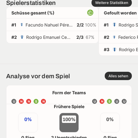
Spielerstatistiken
Weitere Statistiken
Schüsse gesamt (%)
Gefoult worden
#1
Facundo Nahuel Pérez Bertinat
2/2
100%
#1
#2
Rodrigo Emanuel Cecchini
2/3
67%
#2
#3
Rodrigo 
Analyse vor dem Spiel
Alles sehen
Form der Teams
U
N
N
S
N
U
N
S
U
U
Frühere Spiele
0%
100%
0%
0 Sieg
2 Unentschieden
0 Sieg