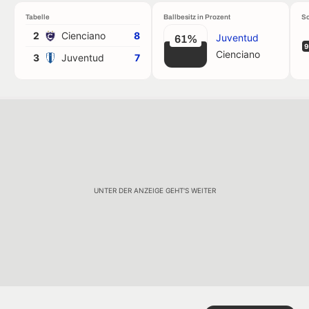
Tabelle
Ballbesitz in Prozent
Sc
2
Cienciano
8
Juventud
61%
9
Cienciano
3
Juventud
7
UNTER DER ANZEIGE GEHT'S WEITER