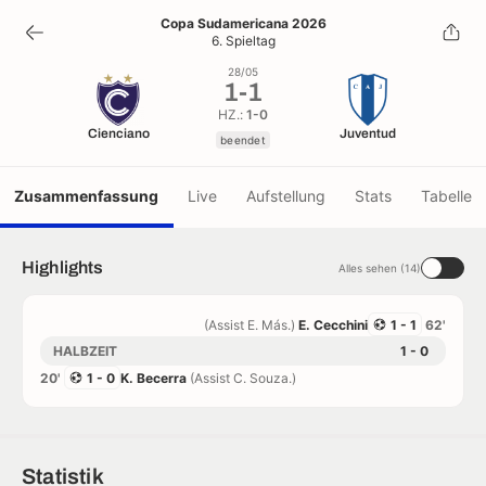
1
-
1
Copa Sudamericana 2026
6. Spieltag
beendet
28/05
1
-
1
HZ.:
1-0
Cienciano
Juventud
beendet
Zusammenfassung
Live
Aufstellung
Stats
Tabelle
Highlights
Alles sehen (14)
(Assist E. Más.)
E. Cecchini
1 - 1
62'
HALBZEIT
1 - 0
20'
1 - 0
K. Becerra
(Assist C. Souza.)
Statistik