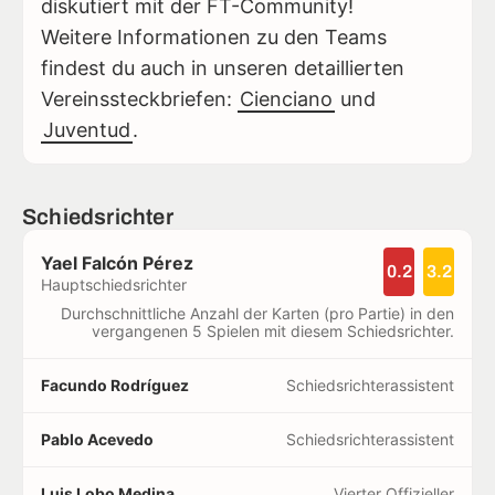
diskutiert mit der FT-Community!
Weitere Informationen zu den Teams
findest du auch in unseren detaillierten
Vereinssteckbriefen:
Cienciano
und
Juventud
.
Schiedsrichter
Yael Falcón Pérez
0.2
3.2
Hauptschiedsrichter
Durchschnittliche Anzahl der Karten (pro Partie) in den
vergangenen 5 Spielen mit diesem Schiedsrichter.
Facundo Rodríguez
Schiedsrichterassistent
Pablo Acevedo
Schiedsrichterassistent
Luis Lobo Medina
Vierter Offizieller