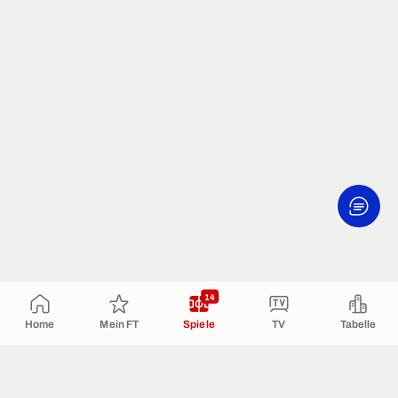
14
Home
Mein FT
Spiele
TV
Tabelle