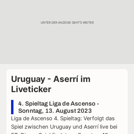
UNTER DER ANZEIGE GEHT'S WEITER
Uruguay - Aserrí im
Liveticker
4. Spieltag Liga de Ascenso -
Sonntag, 13. August 2023
Liga de Ascenso 4. Spieltag: Verfolgt das
Spiel zwischen Uruguay und Aserrí live bei