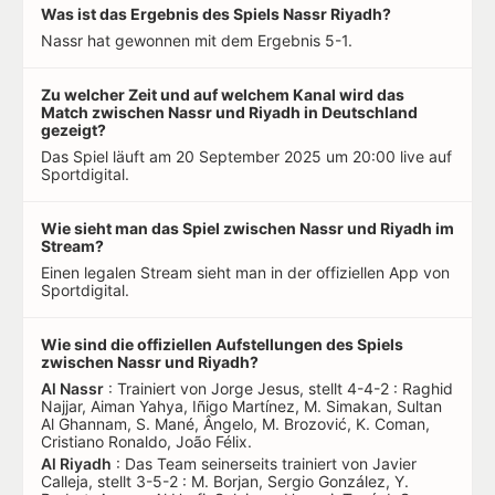
Was ist das Ergebnis des Spiels Nassr Riyadh?
Nassr hat gewonnen mit dem Ergebnis 5-1.
Zu welcher Zeit und auf welchem Kanal wird das
Match zwischen Nassr und Riyadh in Deutschland
gezeigt?
Das Spiel läuft am 20 September 2025 um 20:00 live auf
Sportdigital.
Wie sieht man das Spiel zwischen Nassr und Riyadh im
Stream?
Einen legalen Stream sieht man in der offiziellen App von
Sportdigital.
Wie sind die offiziellen Aufstellungen des Spiels
zwischen Nassr und Riyadh?
Al Nassr
: Trainiert von Jorge Jesus, stellt 4-4-2 : Raghid
Najjar, Aiman Yahya, Iñigo Martínez, M. Simakan, Sultan
Al Ghannam, S. Mané, Ângelo, M. Brozović, K. Coman,
Cristiano Ronaldo, João Félix.
Al Riyadh
: Das Team seinerseits trainiert von Javier
Calleja, stellt 3-5-2 : M. Borjan, Sergio González, Y.