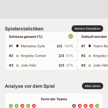
Spielerstatistiken
Weitere Statistiken
Schüsse gesamt (%)
Gefoult worden
#1
Mamadou Sylla
2/2
100%
#1
Yoann Ba
#2
Kingsley Coman
2/3
67%
#2
Kingsley
#3
João Félix
2/3
67%
#3
João Féli
Analyse vor dem Spiel
Alles sehen
Form der Teams
S
S
N
S
N
U
N
N
N
S