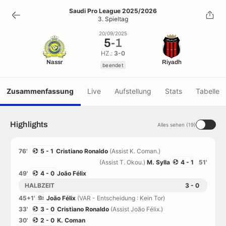
5
-
1
Saudi Pro League 2025/2026
3. Spieltag
beendet
20/09/2025
5
-
1
HZ.:
3-0
Nassr
Riyadh
beendet
Zusammenfassung
Live
Aufstellung
Stats
Tabelle
Highlights
Alles sehen (19)
76'
5 - 1
Cristiano Ronaldo
(Assist K. Coman.)
(Assist T. Okou.)
M. Sylla
4 - 1
51'
49'
4 - 0
João Félix
HALBZEIT
3 - 0
45+1'
João Félix
(VAR - Entscheidung : Kein Tor)
33'
3 - 0
Cristiano Ronaldo
(Assist João Félix.)
30'
2 - 0
K. Coman