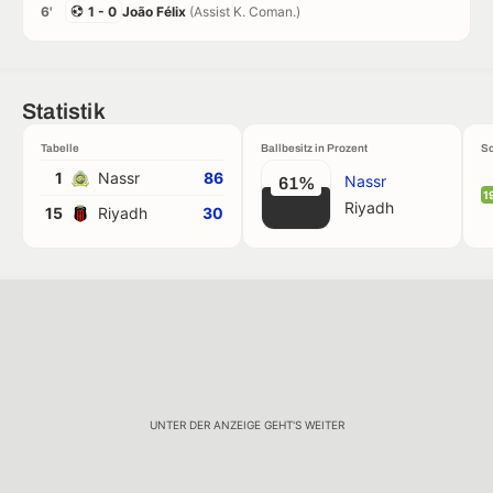
6'
1 - 0
João Félix
(Assist K. Coman.)
Statistik
Tabelle
Ballbesitz in Prozent
Sc
1
Nassr
86
Nassr
61%
1
Riyadh
15
Riyadh
30
UNTER DER ANZEIGE GEHT'S WEITER