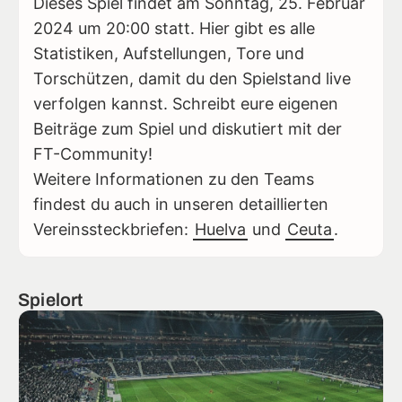
Dieses Spiel findet am Sonntag, 25. Februar
2024 um 20:00 statt. Hier gibt es alle
Statistiken, Aufstellungen, Tore und
Torschützen, damit du den Spielstand live
verfolgen kannst. Schreibt eure eigenen
Beiträge zum Spiel und diskutiert mit der
FT-Community!
Weitere Informationen zu den Teams
findest du auch in unseren detaillierten
Vereinssteckbriefen:
Huelva
und
Ceuta
.
Spielort