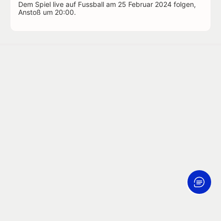
Dem Spiel live auf Fussball am 25 Februar 2024 folgen,
Anstoß um 20:00.