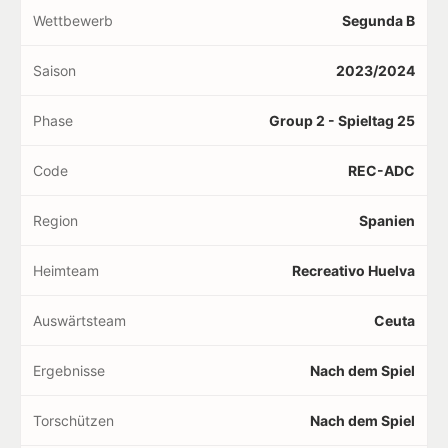
Wettbewerb
Segunda B
Saison
2023/2024
Phase
Group 2 - Spieltag 25
Code
REC-ADC
Region
Spanien
Heimteam
Recreativo Huelva
Auswärtsteam
Ceuta
Ergebnisse
Nach dem Spiel
Torschützen
Nach dem Spiel