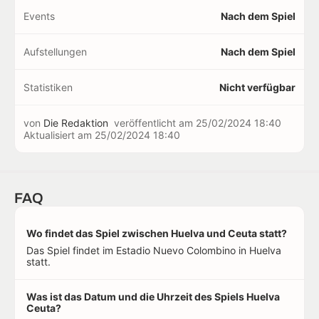
Events
Nach dem Spiel
Aufstellungen
Nach dem Spiel
Statistiken
Nicht verfügbar
von
Die Redaktion
veröffentlicht am
25/02/2024 18:40
Aktualisiert am
25/02/2024 18:40
FAQ
Wo findet das Spiel zwischen Huelva und Ceuta statt?
Das Spiel findet im Estadio Nuevo Colombino in Huelva
statt.
Was ist das Datum und die Uhrzeit des Spiels Huelva
Ceuta?