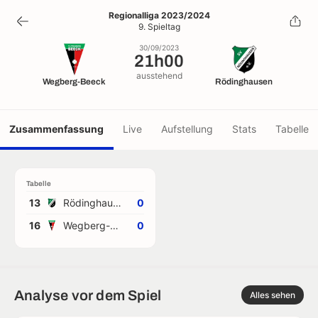
21h00
Regionalliga 2023/2024
9. Spieltag
30/09/2023
30/09/2023
21h00
ausstehend
Wegberg-Beeck
Rödinghausen
Zusammenfassung
Live
Aufstellung
Stats
Tabelle
Tabelle
13
Rödinghausen
0
16
Wegberg-Beeck
0
Analyse vor dem Spiel
Alles sehen