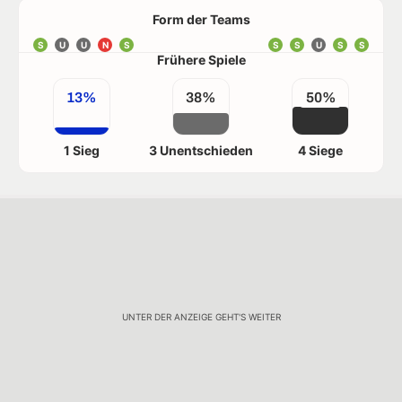
Form der Teams
S
U
U
N
S
S
S
U
S
S
Frühere Spiele
13%
38%
50%
1 Sieg
3 Unentschieden
4 Siege
UNTER DER ANZEIGE GEHT'S WEITER