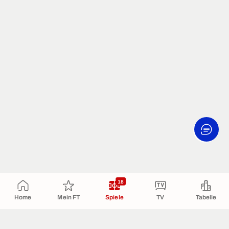
18
Home
Mein FT
Spiele
TV
Tabelle