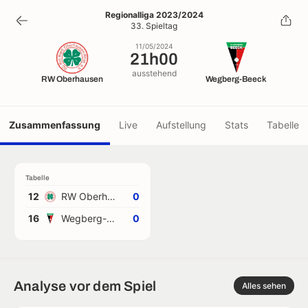
21h00
Regionalliga 2023/2024
33. Spieltag
11/05/2024
11/05/2024
21h00
ausstehend
RW Oberhausen
Wegberg-Beeck
Zusammenfassung
Live
Aufstellung
Stats
Tabelle
Tabelle
12
RW Oberhausen
0
16
Wegberg-Beeck
0
Analyse vor dem Spiel
Alles sehen