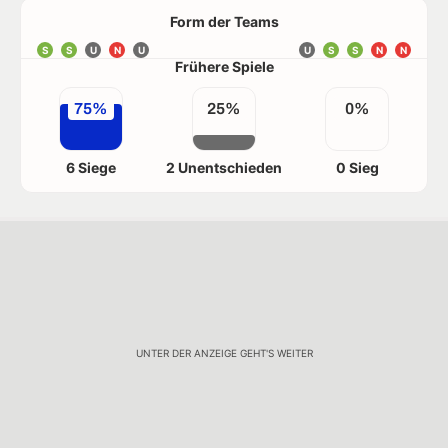
Form der Teams
S
S
U
N
U
U
S
S
N
N
Frühere Spiele
75%
25%
0%
6 Siege
2 Unentschieden
0 Sieg
UNTER DER ANZEIGE GEHT'S WEITER