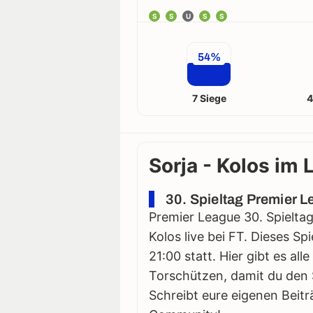
S
S
U
S
S
54%
7 Siege
4
Sorja - Kolos im 
30. Spieltag Premier 
Premier League 30. Spieltag
Kolos live bei FT. Dieses S
21:00 statt. Hier gibt es all
Torschützen, damit du den S
Schreibt eure eigenen Beitr