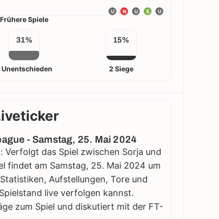
U
N
U
S
U
Frühere Spiele
31%
15%
 Unentschieden
2 Siege
Liveticker
League - Samstag, 25. Mai 2024
: Verfolgt das Spiel zwischen Sorja und
piel findet am Samstag, 25. Mai 2024 um
e Statistiken, Aufstellungen, Tore und
pielstand live verfolgen kannst.
äge zum Spiel und diskutiert mit der FT-