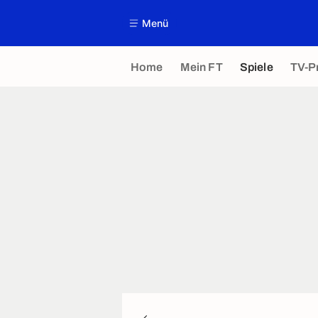
Menü
Home
Mein FT
Spiele
TV-P