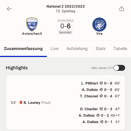
0
-
6
National 2 2022/2023
13. Spieltag
beendet
21/01/2023
0
-
6
beendet
Avranches II
Vire
Zusammenfassung
Live
Aufstellung
Stats
Tabelle
Highlights
Alles sehen (17)
L. Pillitieri
0 - 6
90'
A. Dallois
0 - 5
85'
T. Chesnel
0 - 4
67'
53'
B. Launey
(Foul)
D. Charlier
0 - 3
47'
A. Dallois
0 - 2
45+1'
A. Dallois
0 - 1
21'