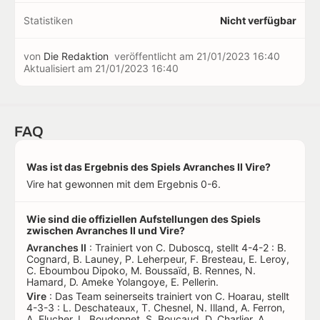
Statistiken
Nicht verfügbar
von
Die Redaktion
veröffentlicht am
21/01/2023 16:40
Aktualisiert am
21/01/2023 16:40
FAQ
Was ist das Ergebnis des Spiels Avranches II Vire?
Vire hat gewonnen mit dem Ergebnis 0-6.
Wie sind die offiziellen Aufstellungen des Spiels
zwischen Avranches II und Vire?
Avranches II
: Trainiert von C. Duboscq, stellt 4-4-2 : B.
Cognard, B. Launey, P. Leherpeur, F. Bresteau, E. Leroy,
C. Eboumbou Dipoko, M. Boussaïd, B. Rennes, N.
Hamard, D. Ameke Yolangoye, E. Pellerin.
Vire
: Das Team seinerseits trainiert von C. Hoarau, stellt
4-3-3 : L. Deschateaux, T. Chesnel, N. Illand, A. Ferron,
A. Flucher, L. Boudonnet, S. Boucaud, D. Charlier, A.