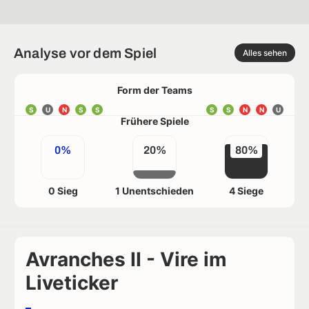
Analyse vor dem Spiel
Alles sehen
Form der Teams
S
U
N
S
S
S
S
N
N
U
Frühere Spiele
0%
20%
80%
0 Sieg
1 Unentschieden
4 Siege
Avranches II - Vire im
Liveticker