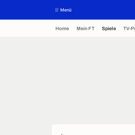
Menü
Home
Mein FT
Spiele
TV-P