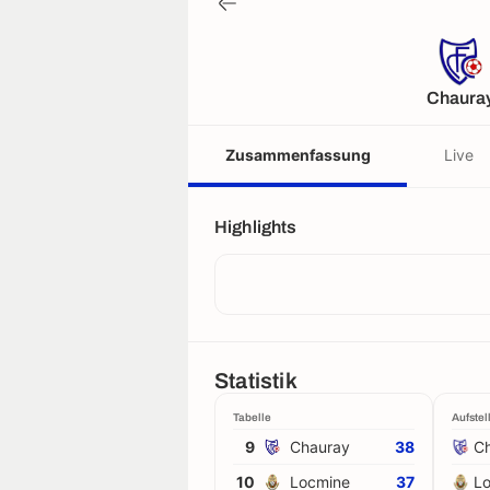
Chaura
Zusammenfassung
Live
Highlights
Statistik
Tabelle
Aufstel
9
Chauray
38
C
10
Locmine
37
L