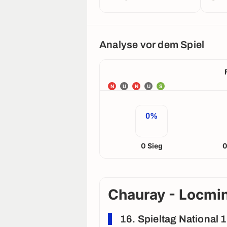
Analyse vor dem Spiel
N
U
N
U
S
0%
0 Sieg
0
Chauray - Locmin
16. Spieltag National 