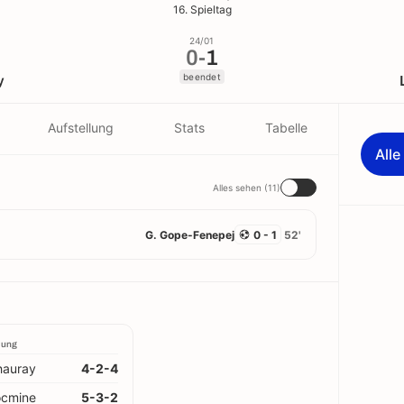
16. Spieltag
24/01
0
-
1
beendet
y
Aufstellung
Stats
Tabelle
All
Alles sehen (11)
G. Gope-Fenepej
0 - 1
52'
lung
hauray
4-2-4
ocmine
5-3-2