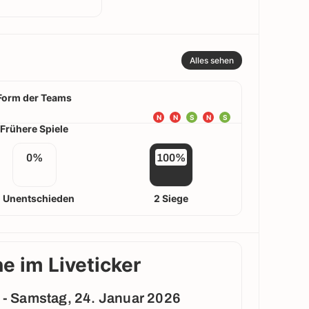
Alles sehen
Form der Teams
N
N
S
N
S
Frühere Spiele
0%
100%
 Unentschieden
2 Siege
e im Liveticker
1 - Samstag, 24. Januar 2026