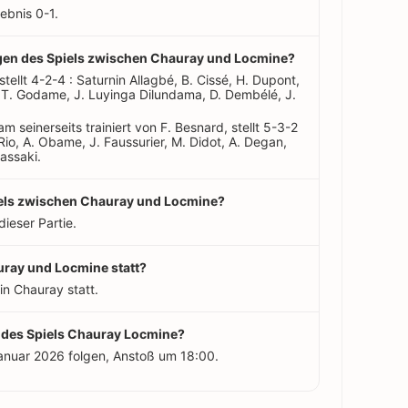
bnis 0-1.
ungen des Spiels zwischen Chauray und Locmine?
 stellt 4-2-4 : Saturnin Allagbé, B. Cissé, H. Dupont,
q, T. Godame, J. Luyinga Dilundama, D. Dembélé, J.
m seinerseits trainiert von F. Besnard, stellt 5-3-2
 Rio, A. Obame, J. Faussurier, M. Didot, A. Degan,
assaki.
piels zwischen Chauray und Locmine?
dieser Partie.
uray und Locmine statt?
in Chauray statt.
t des Spiels Chauray Locmine?
Januar 2026 folgen, Anstoß um 18:00.