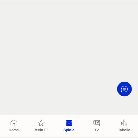
Home
Mein FT
Spiele
TV
Tabelle