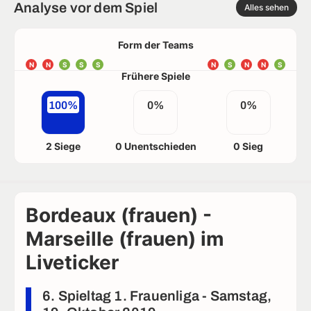
Analyse vor dem Spiel
Alles sehen
Form der Teams
N
N
S
S
S
N
S
N
N
S
Frühere Spiele
100%
0%
0%
2 Siege
0 Unentschieden
0 Sieg
Bordeaux (frauen) -
Marseille (frauen) im
Liveticker
6. Spieltag 1. Frauenliga - Samstag,