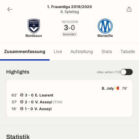
3
-
0
1. Frauenliga 2019/2020
6. Spieltag
beendet
19/10/2019
3
-
0
beendet
Bordeaux
Marseille
Zusammenfassung
Live
Aufstellung
Stats
Tabelle
Highlights
Alles sehen (13)
B. Joly
78'
62'
3 - 0
E. Laurent
37'
2 - 0
V. Asseyi
(11m)
16'
1 - 0
V. Asseyi
Statistik