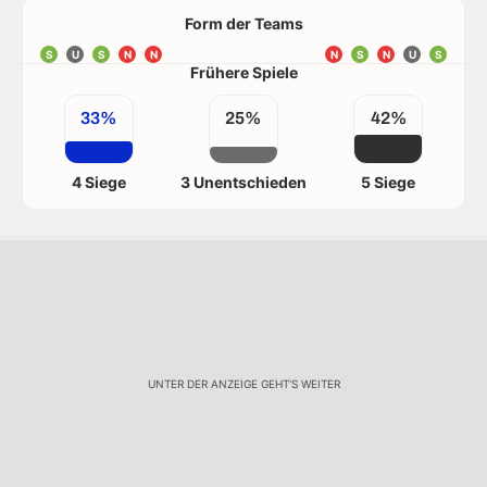
Form der Teams
S
U
S
N
N
N
S
N
U
S
Frühere Spiele
33%
25%
42%
4 Siege
3 Unentschieden
5 Siege
UNTER DER ANZEIGE GEHT'S WEITER