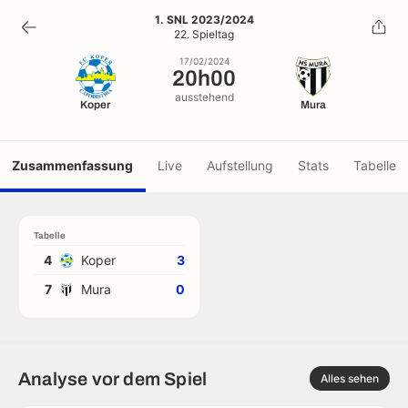
20h00
1. SNL 2023/2024
22. Spieltag
17/02/2024
17/02/2024
20h00
ausstehend
Koper
Mura
Zusammenfassung
Live
Aufstellung
Stats
Tabelle
Tabelle
4
Koper
3
7
Mura
0
Analyse vor dem Spiel
Alles sehen