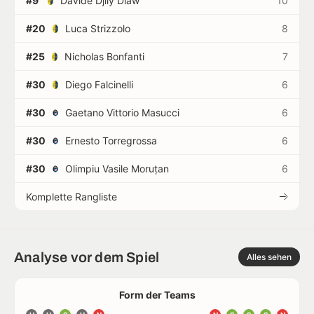
#9
Davide Djily Diaw
10
#20
Luca Strizzolo
8
#25
Nicholas Bonfanti
7
#30
Diego Falcinelli
6
#30
Gaetano Vittorio Masucci
6
#30
Ernesto Torregrossa
6
#30
Olimpiu Vasile Moruțan
6
Komplette Rangliste
Analyse vor dem Spiel
Alles sehen
Form der Teams