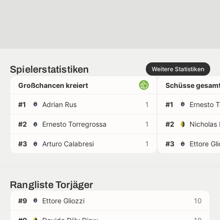
Spielerstatistiken
Weitere Statistiken
Großchancen kreiert
Schüsse gesamt
#1
Adrian Rus
1
#1
Ernesto 
#2
Ernesto Torregrossa
1
#2
Nicholas 
#3
Arturo Calabresi
1
#3
Ettore Gli
Rangliste Torjäger
#9
Ettore Gliozzi
10