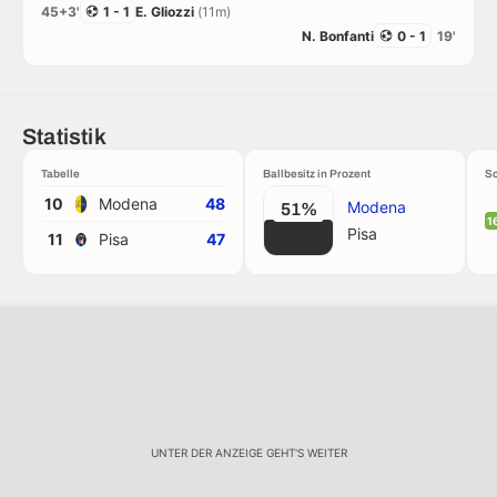
45+3'
1 - 1
E. Gliozzi
(11m)
N. Bonfanti
0 - 1
19'
Statistik
Tabelle
Ballbesitz in Prozent
Sc
10
Modena
48
Modena
51%
1
Pisa
11
Pisa
47
UNTER DER ANZEIGE GEHT'S WEITER