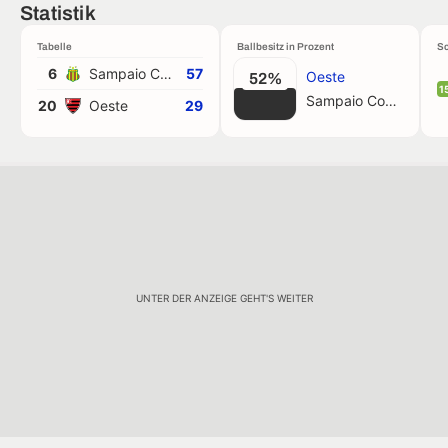
Statistik
Tabelle
Ballbesitz in Prozent
Sc
6
Sampaio Correa
57
Oeste
52%
1
Sampaio Correa
20
Oeste
29
UNTER DER ANZEIGE GEHT'S WEITER