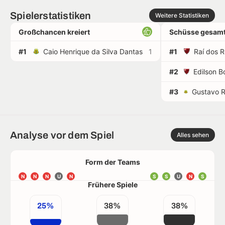
Spielerstatistiken
Weitere Statistiken
Großchancen kreiert
Schüsse gesamt
#1
Caio Henrique da Silva Dantas
1
#1
Raí dos 
#2
#3
Analyse vor dem Spiel
Alles sehen
Form der Teams
N
N
N
U
N
S
S
U
N
S
Frühere Spiele
25%
38%
38%