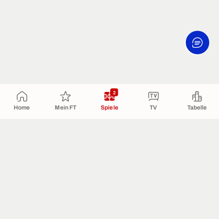
2
Home
Mein FT
Spiele
TV
Tabelle