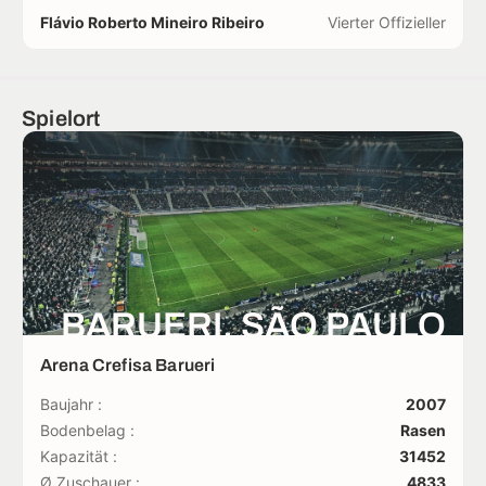
Flávio Roberto Mineiro Ribeiro
Vierter Offizieller
Spielort
BARUERI, SÃO PAULO
Arena Crefisa Barueri
Baujahr :
2007
Bodenbelag :
Rasen
Kapazität :
31452
Ø Zuschauer :
4833