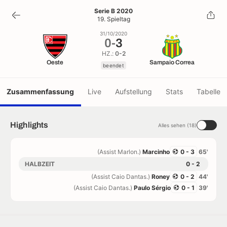
0
-
3
Serie B 2020
19. Spieltag
beendet
31/10/2020
0
-
3
HZ.:
0-2
Oeste
Sampaio Correa
beendet
Zusammenfassung
Live
Aufstellung
Stats
Tabelle
Highlights
Alles sehen (18)
(Assist Marlon.)
Marcinho
0 - 3
65'
HALBZEIT
0 - 2
(Assist Caio Dantas.)
Roney
0 - 2
44'
(Assist Caio Dantas.)
Paulo Sérgio
0 - 1
39'