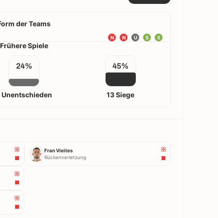
Form der Teams
N
N
U
S
S
Frühere Spiele
24%
45%
 Unentschieden
13 Siege
Fran Vieites
Rückenverletzung