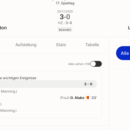
17. Spieltag
25/11/2025
3
-
0
HZ.:
3-0
ton
beendet
Aufstellung
Stats
Tabelle
All
Alles sehen (16)
e wichtigen Ereignisse
3 - 0
. Manning.)
(Foul)
O. Aluko
33'
)
. Manning.)