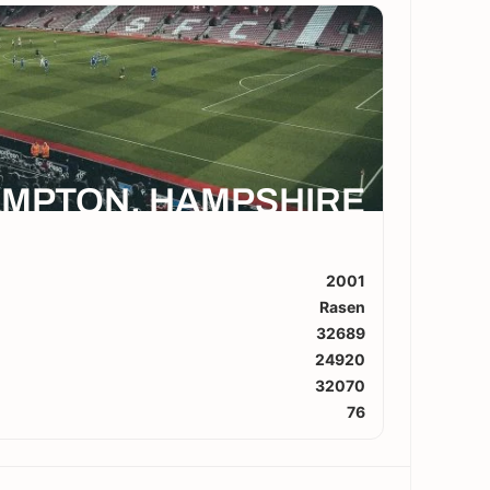
MPTON, HAMPSHIRE
2001
Rasen
32689
24920
32070
76