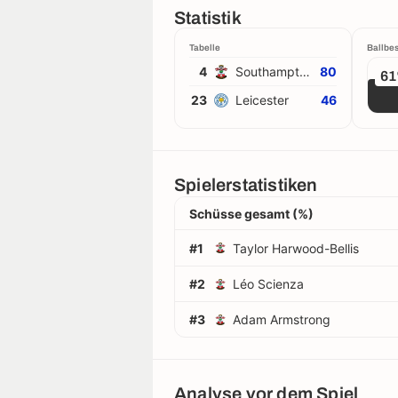
Statistik
Tabelle
Ballbes
4
Southampton
80
6
23
Leicester
46
Spielerstatistiken
Schüsse gesamt (%)
#1
Taylor Harwood-Bellis
#2
Léo Scienza
#3
Adam Armstrong
Analyse vor dem Spiel