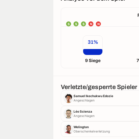
S
S
S
N
N
31%
9 Siege
7
Verletzte/gesperrte Spieler
Samuel Ikechukwu Edozie
Angeschlagen
Léo Scienza
Angeschlagen
Welington
Oberschenkelverletzung