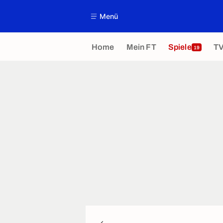
Menü
Home
Mein FT
Spiele
T
19