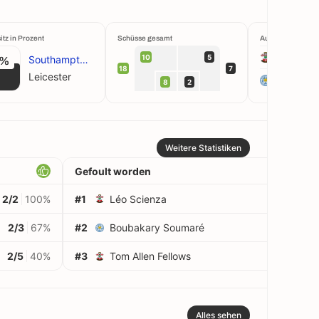
itz in Prozent
Schüsse gesamt
Aufstellung
10
5
Southampton
1%
18
7
Leicester
Leicester
8
2
Weitere Statistiken
Gefoult worden
2/2
100%
#1
Léo Scienza
6
2/3
67%
#2
Boubakary Soumaré
2
2/5
40%
#3
Tom Allen Fellows
2
Alles sehen