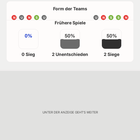
Form der Teams
N
U
N
S
U
U
N
S
S
N
Frühere Spiele
0%
50%
50%
0 Sieg
2 Unentschieden
2 Siege
UNTER DER ANZEIGE GEHT'S WEITER