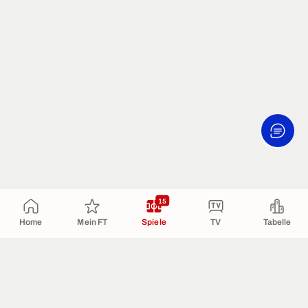
15
Home
Mein FT
Spiele
TV
Tabelle