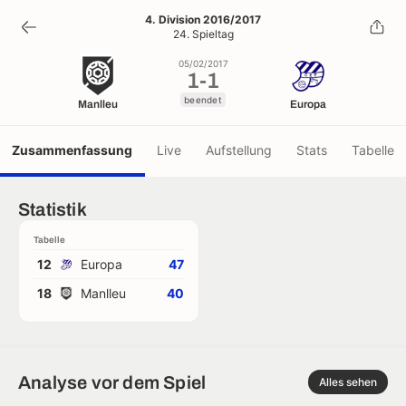
1
-
1
4. Division 2016/2017
24. Spieltag
beendet
05/02/2017
1
-
1
beendet
Manlleu
Europa
Zusammenfassung
Live
Aufstellung
Stats
Tabelle
Statistik
Tabelle
12
Europa
47
18
Manlleu
40
Analyse vor dem Spiel
Alles sehen