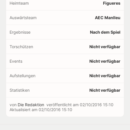
Heimteam
Figueres
Auswärtsteam
AEC Manlleu
Ergebnisse
Nach dem Spiel
Torschützen
Nicht verfügbar
Events
Nicht verfügbar
Aufstellungen
Nicht verfügbar
Statistiken
Nicht verfügbar
von
Die Redaktion
veröffentlicht am
02/10/2016 15:10
Aktualisiert am
02/10/2016 15:10