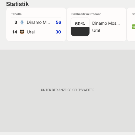
Statistik
Tabelle
Ballbesitz in Prozent
Sc
3
Dinamo Moskau
56
Dinamo Moskau
50%
1
Ural
14
Ural
30
UNTER DER ANZEIGE GEHT'S WEITER