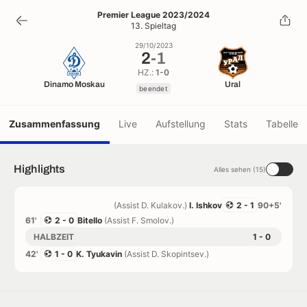
2
-
1
Premier League 2023/2024
13. Spieltag
beendet
29/10/2023
2
-
1
HZ.:
1-0
Dinamo Moskau
Ural
beendet
Zusammenfassung
Live
Aufstellung
Stats
Tabelle
Highlights
Alles sehen (15)
(Assist D. Kulakov.)
I. Ishkov
2 - 1
90+5'
61'
2 - 0
Bitello
(Assist F. Smolov.)
HALBZEIT
1 - 0
42'
1 - 0
K. Tyukavin
(Assist D. Skopintsev.)