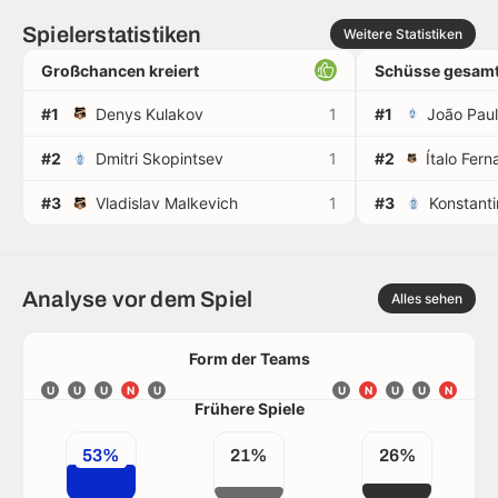
Spielerstatistiken
Weitere Statistiken
Großchancen kreiert
Schüsse gesamt
#1
Denys Kulakov
1
#1
#2
Dmitri Skopintsev
1
#2
#3
Vladislav Malkevich
1
#3
Konstant
Analyse vor dem Spiel
Alles sehen
Form der Teams
U
U
U
N
U
U
N
U
U
N
Frühere Spiele
53%
21%
26%