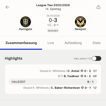
0
-
3
League Two 2025/2026
14. Spieltag
beendet
25/10/2025
0
-
3
HZ.:
0-1
Harrogate
Newport
beendet
Zusammenfassung
Live
Aufstellung
Stats
Highlights
Alles sehen (12)
(Assist K. Whitmore.)
C. Antwi
0 - 3
51'
(ET)
B. Faulkner
0 - 2
49'
HALBZEIT
0 - 1
(Assist K. Whitmore.)
C. Baker-Richardson
0 - 1
12'