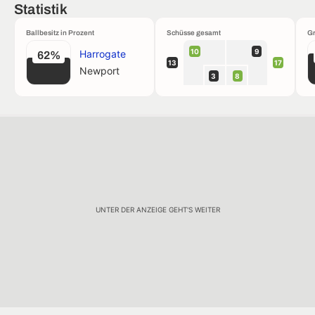
Statistik
Ballbesitz in Prozent
Schüsse gesamt
Gr
10
9
Harrogate
62%
13
17
Newport
3
8
UNTER DER ANZEIGE GEHT'S WEITER