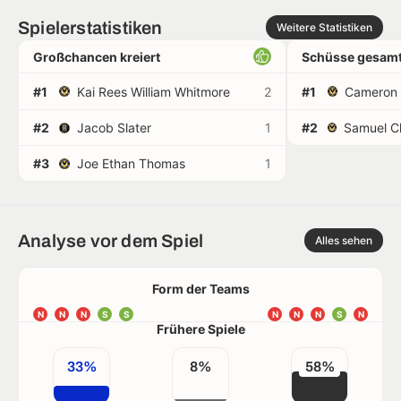
Spielerstatistiken
Weitere Statistiken
Großchancen kreiert
Schüsse gesamt
#1
Kai Rees William Whitmore
2
#1
#2
Jacob Slater
1
#2
#3
Joe Ethan Thomas
1
Analyse vor dem Spiel
Alles sehen
Form der Teams
N
N
N
S
S
N
N
N
S
N
Frühere Spiele
33%
8%
58%