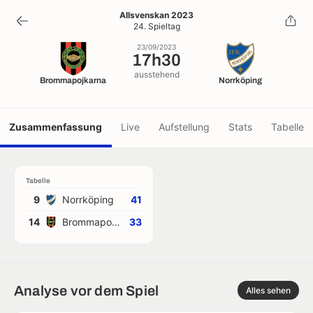
17h30
Allsvenskan 2023
24. Spieltag
23/09/2023
23/09/2023
17h30
ausstehend
Brommapojkarna
Norrköping
Zusammenfassung
Live
Aufstellung
Stats
Tabelle
Tabelle
9
Norrköping
41
14
Brommapojkarna
33
Analyse vor dem Spiel
Alles sehen