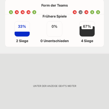
Form der Teams
S
N
N
N
S
N
U
N
S
S
Frühere Spiele
33%
0%
67%
2 Siege
0 Unentschieden
4 Siege
UNTER DER ANZEIGE GEHT'S WEITER