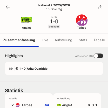
1
-
0
National 2 2025/2026
15. Spieltag
beendet
07/02
1
-
0
beendet
Anglet
Tarbes
Zusammenfassung
Live
Aufstellung
Stats
Tabelle
Highlights
Alles sehen (13)
69'
1 - 0
Aritz Oyarbide
Statistik
Tabelle
Aufstellung
2
Tarbes
44
Anglet
6-3-1