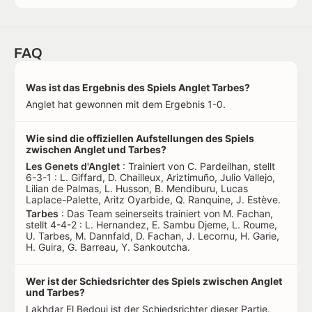
FAQ
Was ist das Ergebnis des Spiels Anglet Tarbes?
Anglet hat gewonnen mit dem Ergebnis 1-0.
Wie sind die offiziellen Aufstellungen des Spiels
zwischen Anglet und Tarbes?
Les Genets d'Anglet
: Trainiert von C. Pardeilhan, stellt
6-3-1 : L. Giffard, D. Chailleux, Ariztimuño, Julio Vallejo,
Lilian de Palmas, L. Husson, B. Mendiburu, Lucas
Laplace-Palette, Aritz Oyarbide, Q. Ranquine, J. Estève.
Tarbes
: Das Team seinerseits trainiert von M. Fachan,
stellt 4-4-2 : L. Hernandez, E. Sambu Djeme, L. Roume,
U. Tarbes, M. Dannfald, D. Fachan, J. Lecornu, H. Garie,
H. Guira, G. Barreau, Y. Sankoutcha.
Wer ist der Schiedsrichter des Spiels zwischen Anglet
und Tarbes?
Lakhdar El Bedoui ist der Schiedsrichter dieser Partie.