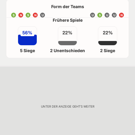
Form der Teams
S
N
S
N
U
U
S
U
U
N
Frühere Spiele
56%
22%
22%
5 Siege
2 Unentschieden
2 Siege
UNTER DER ANZEIGE GEHT'S WEITER