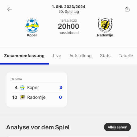
20h00
1. SNL 2023/2024
20. Spieltag
16/12/2023
16/12/2023
20h00
ausstehend
Koper
Radomlje
Zusammenfassung
Live
Aufstellung
Stats
Tabelle
Tabelle
4
Koper
3
10
Radomlje
0
Analyse vor dem Spiel
Alles sehen