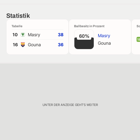
Statistik
Tabelle
Ballbesitz in Prozent
Sc
10
Masry
38
Masry
60%
1
Gouna
16
Gouna
36
UNTER DER ANZEIGE GEHT'S WEITER