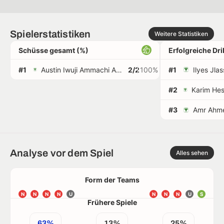
Spielerstatistiken
Weitere Statistiken
Schüsse gesamt (%)
Erfolgreiche Dr
#1
Austin Iwuji Ammachi Augustine Amutu
2/2
100%
#1
Ilyes Jlas
#2
#3
Amr Ahme
Analyse vor dem Spiel
Alles sehen
Form der Teams
N
N
N
N
U
N
N
N
U
S
Frühere Spiele
63%
13%
25%