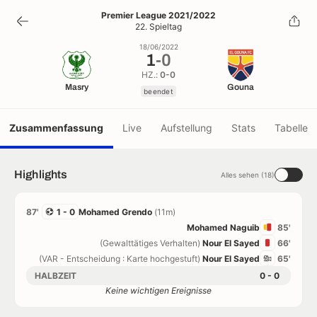
1
-
0
Premier League 2021/2022
22. Spieltag
beendet
18/06/2022
1
-
0
HZ.:
0-0
Masry
Gouna
beendet
Zusammenfassung
Live
Aufstellung
Stats
Tabelle
Highlights
Alles sehen (18)
87'
1 - 0
Mohamed Grendo
(11m)
Mohamed Naguib
85'
(Gewalttätiges Verhalten)
Nour El Sayed
66'
(VAR - Entscheidung : Karte hochgestuft)
Nour El Sayed
65'
HALBZEIT
0 - 0
Keine wichtigen Ereignisse