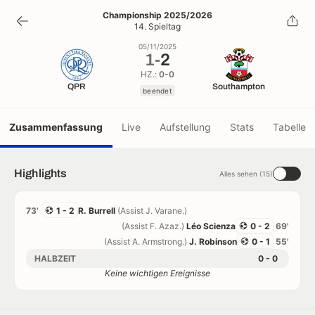
1
-
2
Championship 2025/2026
14. Spieltag
beendet
05/11/2025
1
-
2
HZ.:
0-0
QPR
Southampton
beendet
Zusammenfassung
Live
Aufstellung
Stats
Tabelle
Highlights
Alles sehen (15)
73'
1 - 2
R. Burrell
(Assist J. Varane.)
(Assist F. Azaz.)
Léo Scienza
0 - 2
69'
(Assist A. Armstrong.)
J. Robinson
0 - 1
55'
HALBZEIT
0 - 0
Keine wichtigen Ereignisse