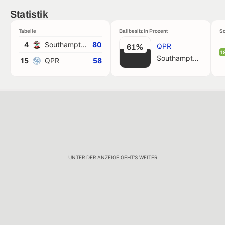
Statistik
Tabelle
Ballbesitz in Prozent
Sc
4
Southampton
80
QPR
61%
1
Southampton
15
QPR
58
UNTER DER ANZEIGE GEHT'S WEITER