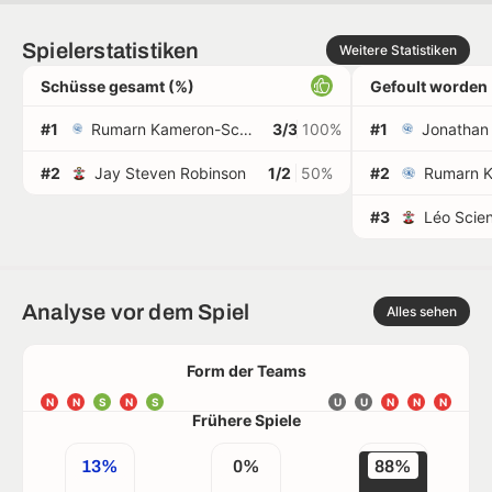
Spielerstatistiken
Weitere Statistiken
Schüsse gesamt (%)
Gefoult worden
#1
Rumarn Kameron-Scott Burrell
3/3
100%
#1
#2
Jay Steven Robinson
1/2
50%
#2
#3
Léo Scie
Analyse vor dem Spiel
Alles sehen
Form der Teams
N
N
S
N
S
U
U
N
N
N
Frühere Spiele
13%
0%
88%