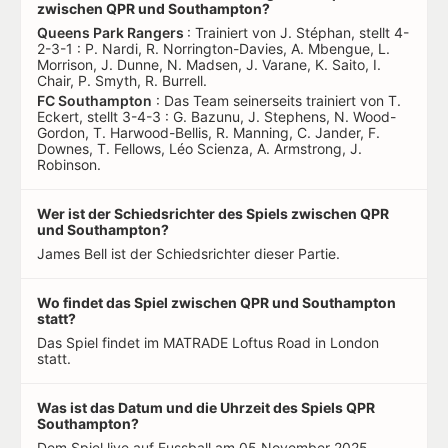
zwischen QPR und Southampton?
Queens Park Rangers
: Trainiert von J. Stéphan, stellt 4-
2-3-1 : P. Nardi, R. Norrington-Davies, A. Mbengue, L.
Morrison, J. Dunne, N. Madsen, J. Varane, K. Saito, I.
Chair, P. Smyth, R. Burrell.
FC Southampton
: Das Team seinerseits trainiert von T.
Eckert, stellt 3-4-3 : G. Bazunu, J. Stephens, N. Wood-
Gordon, T. Harwood-Bellis, R. Manning, C. Jander, F.
Downes, T. Fellows, Léo Scienza, A. Armstrong, J.
Robinson.
Wer ist der Schiedsrichter des Spiels zwischen QPR
und Southampton?
James Bell ist der Schiedsrichter dieser Partie.
Wo findet das Spiel zwischen QPR und Southampton
statt?
Das Spiel findet im MATRADE Loftus Road in London
statt.
Was ist das Datum und die Uhrzeit des Spiels QPR
Southampton?
Dem Spiel live auf Fussball am 05 November 2025