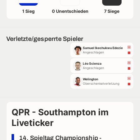
1 Sieg
0 Unentschieden
7 Siege
Verletzte/gesperrte Spieler
Samuel Ikechukwu Edozie
Angeschlagen
Léo Scienza
Angeschlagen
Welington
Oberschenkelverletzung
QPR - Southampton im
Liveticker
14. Spieltag Championship -