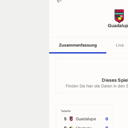
Guadalup
Zusammenfassung
Live
Dieses Spiel
Finden Sie hier die Daten in de
Tabelle
5
Guadalupe
0
9
Uruguay
0