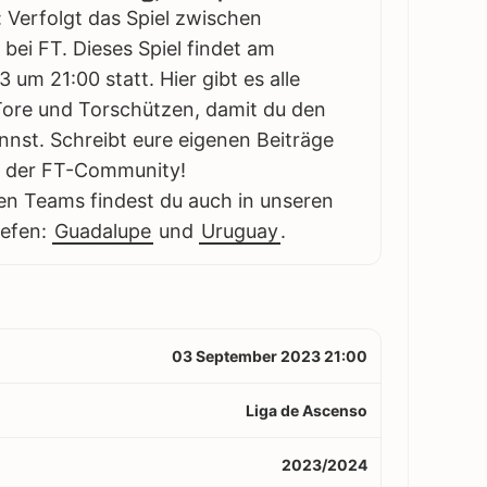
: Verfolgt das Spiel zwischen
bei FT. Dieses Spiel findet am
um 21:00 statt. Hier gibt es alle
 Tore und Torschützen, damit du den
annst. Schreibt eure eigenen Beiträge
it der FT-Community!
en Teams findest du auch in unseren
iefen:
Guadalupe
und
Uruguay
.
03 September 2023 21:00
Liga de Ascenso
2023/2024