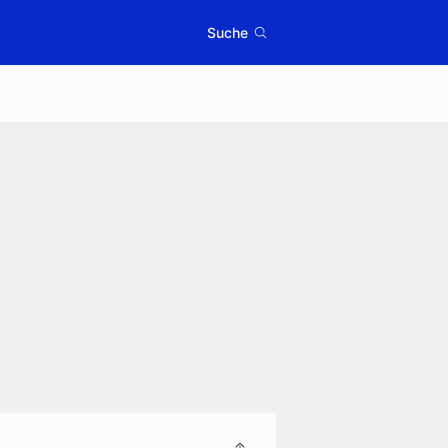
Suche