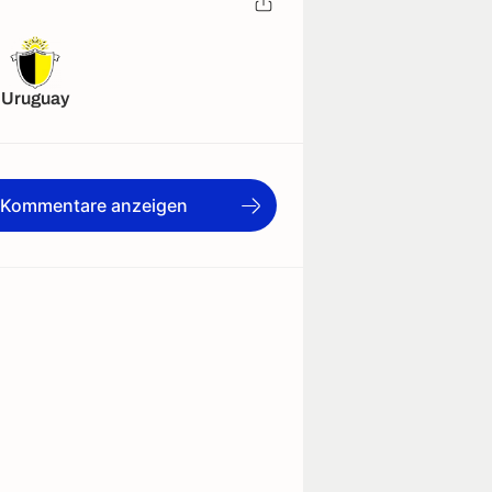
Uruguay
e Kommentare anzeigen