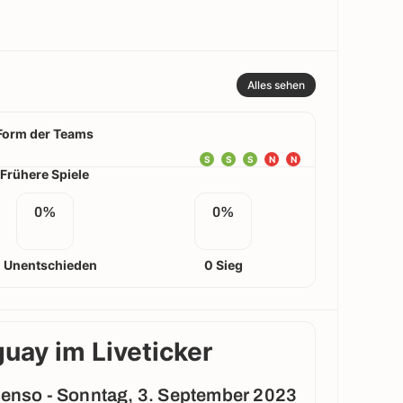
Alles sehen
Form der Teams
S
S
S
N
N
Frühere Spiele
0%
0%
 Unentschieden
0 Sieg
uay im Liveticker
scenso - Sonntag, 3. September 2023