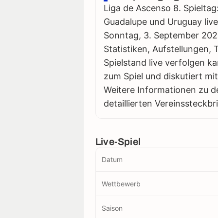
Liga de Ascenso 8. Spieltag
Guadalupe und Uruguay live 
Sonntag, 3. September 2023 
Statistiken, Aufstellungen,
Spielstand live verfolgen k
zum Spiel und diskutiert m
Weitere Informationen zu d
detaillierten Vereinssteckbr
Live-Spiel
Datum
Wettbewerb
Saison