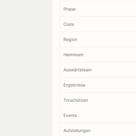
Phase
Code
Region
Heimteam
Auswärtsteam
Ergebnisse
Torschützen
Events
Aufstellungen