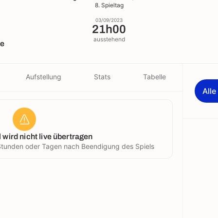
8. Spieltag
03/09/2023
21h00
ausstehend
e
Aufstellung
Stats
Tabelle
All
 wird nicht live übertragen
n Stunden oder Tagen nach Beendigung des Spiels