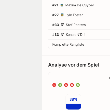
#21
Maxim De Cuyper
#27
Lyle Foster
#33
Stef Peeters
#33
Konan N’Dri
Komplette Rangliste
Analyse vor dem Spiel
N
S
N
N
S
38%