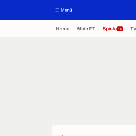
Menü
Home
Mein FT
Spiele
T
16