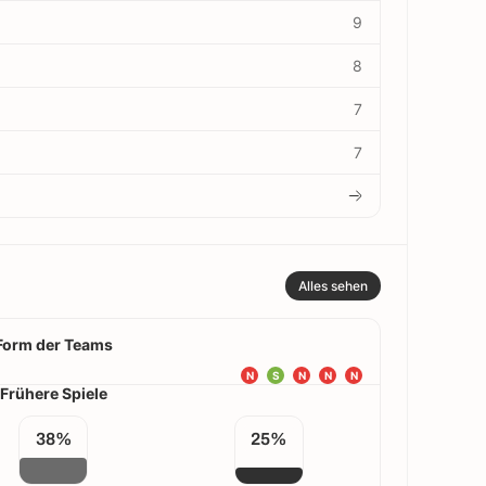
9
8
7
7
Alles sehen
Form der Teams
N
S
N
N
N
Frühere Spiele
38%
25%