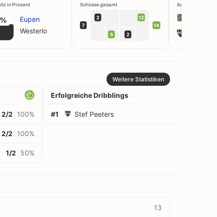
itz in Prozent
Schüsse gesamt
Aufstellung
Westerlo
2
12
Eupen
4%
7
14
Westerlo
Eupen
5
2
Weitere Statistiken
Erfolgreiche Dribblings
2/2
100%
#1
Stef Peeters
2
2/2
100%
1/2
50%
13