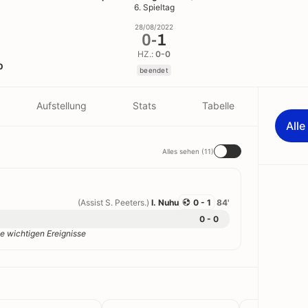
6. Spieltag
28/08/2022
0
-
1
HZ.:
0-0
o
beendet
Aufstellung
Stats
Tabelle
All
Alles sehen (11)
(Assist S. Peeters.)
I. Nuhu
0 - 1
84'
0 - 0
e wichtigen Ereignisse