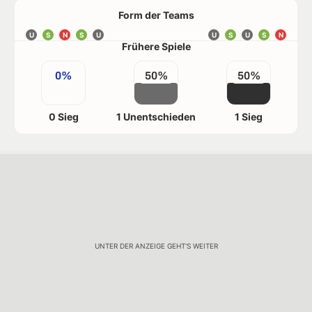
Form der Teams
U
S
N
S
U
U
S
U
S
N
Frühere Spiele
0%
50%
50%
0 Sieg
1 Unentschieden
1 Sieg
UNTER DER ANZEIGE GEHT'S WEITER