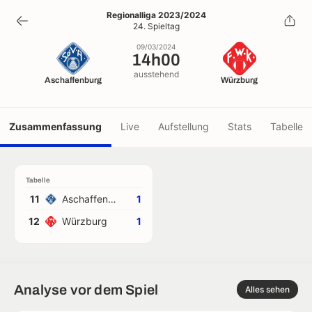
14h00
Regionalliga 2023/2024
24. Spieltag
09/03/2024
09/03/2024
14h00
ausstehend
Aschaffenburg
Würzburg
Zusammenfassung
Live
Aufstellung
Stats
Tabelle
Tabelle
11
Aschaffenburg
1
12
Würzburg
1
Analyse vor dem Spiel
Alles sehen