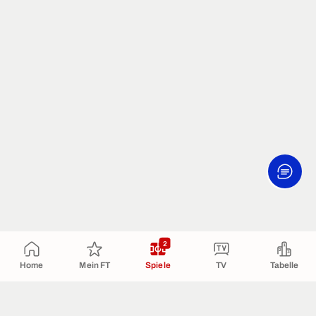
2
Home
Mein FT
Spiele
TV
Tabelle