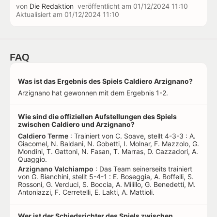
von
Die Redaktion
veröffentlicht am
01/12/2024 11:10
Aktualisiert am
01/12/2024 11:10
FAQ
Was ist das Ergebnis des Spiels Caldiero Arzignano?
Arzignano hat gewonnen mit dem Ergebnis 1-2.
Wie sind die offiziellen Aufstellungen des Spiels
zwischen Caldiero und Arzignano?
Caldiero Terme
: Trainiert von C. Soave, stellt 4-3-3 : A.
Giacomel, N. Baldani, N. Gobetti, I. Molnar, F. Mazzolo, G.
Mondini, T. Gattoni, N. Fasan, T. Marras, D. Cazzadori, A.
Quaggio.
Arzignano Valchiampo
: Das Team seinerseits trainiert
von G. Bianchini, stellt 5-4-1 : E. Boseggia, A. Boffelli, S.
Rossoni, G. Verduci, S. Boccia, A. Milillo, G. Benedetti, M.
Antoniazzi, F. Cerretelli, E. Lakti, A. Mattioli.
Wer ist der Schiedsrichter des Spiels zwischen