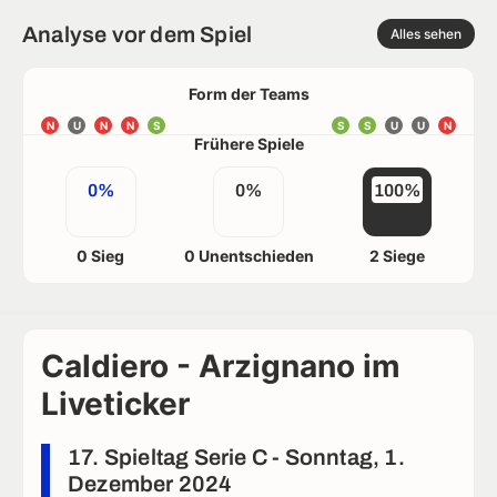
Analyse vor dem Spiel
Alles sehen
Form der Teams
N
U
N
N
S
S
S
U
U
N
Frühere Spiele
0%
0%
100%
0 Sieg
0 Unentschieden
2 Siege
Caldiero - Arzignano im
Liveticker
17. Spieltag Serie C - Sonntag, 1.
Dezember 2024