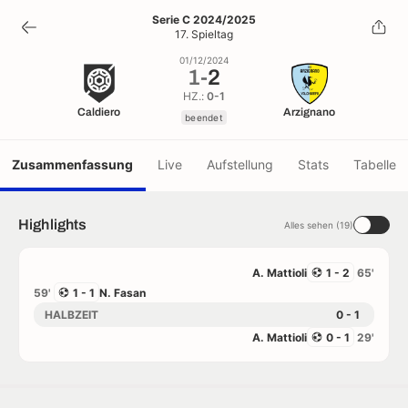
1
-
2
Serie C 2024/2025
17. Spieltag
beendet
01/12/2024
1
-
2
HZ.:
0-1
Caldiero
Arzignano
beendet
Zusammenfassung
Live
Aufstellung
Stats
Tabelle
Highlights
Alles sehen (19)
A. Mattioli
1 - 2
65'
59'
1 - 1
N. Fasan
HALBZEIT
0 - 1
A. Mattioli
0 - 1
29'