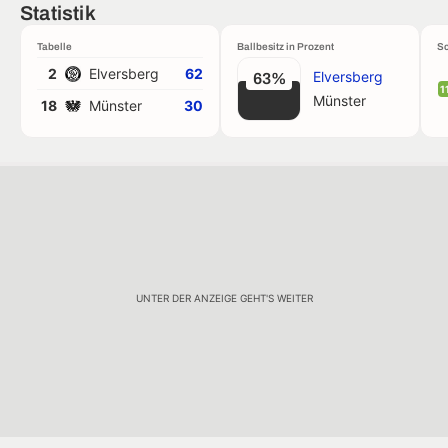
Statistik
Tabelle
Ballbesitz in Prozent
Sc
2
Elversberg
62
Elversberg
63%
1
Münster
18
Münster
30
UNTER DER ANZEIGE GEHT'S WEITER