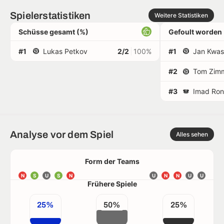
Spielerstatistiken
Weitere Statistiken
Schüsse gesamt (%)
Gefoult worden
#1
Lukas Petkov
2/2
100%
#1
Jan Kwas
#2
Tom Zimm
#3
Imad Ron
Analyse vor dem Spiel
Alles sehen
Form der Teams
N
S
U
S
N
U
N
N
U
U
Frühere Spiele
25%
50%
25%