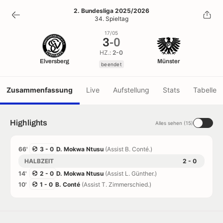
3
-
0
2. Bundesliga 2025/2026
34. Spieltag
beendet
17/05
3
-
0
HZ.:
2-0
Elversberg
Münster
beendet
Zusammenfassung
Live
Aufstellung
Stats
Tabelle
Highlights
Alles sehen (15)
66'
3 - 0
D. Mokwa Ntusu
(Assist B. Conté.)
HALBZEIT
2 - 0
14'
2 - 0
D. Mokwa Ntusu
(Assist L. Günther.)
10'
1 - 0
B. Conté
(Assist T. Zimmerschied.)