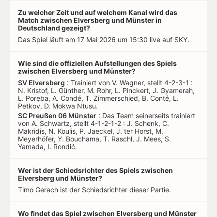
Zu welcher Zeit und auf welchem Kanal wird das
Match zwischen Elversberg und Münster in
Deutschland gezeigt?
Das Spiel läuft am 17 Mai 2026 um 15:30 live auf SKY.
Wie sind die offiziellen Aufstellungen des Spiels
zwischen Elversberg und Münster?
SV Elversberg
: Trainiert von V. Wagner, stellt 4-2-3-1 :
N. Kristof, L. Günther, M. Rohr, L. Pinckert, J. Gyamerah,
Ł. Poręba, A. Condé, T. Zimmerschied, B. Conté, L.
Petkov, D. Mokwa Ntusu.
SC Preußen 06 Münster
: Das Team seinerseits trainiert
von A. Schwartz, stellt 4-1-2-1-2 : J. Schenk, C.
Makridis, N. Koulis, P. Jaeckel, J. ter Horst, M.
Meyerhöfer, Y. Bouchama, T. Raschl, J. Mees, S.
Yamada, I. Rondić.
Wer ist der Schiedsrichter des Spiels zwischen
Elversberg und Münster?
Timo Gerach ist der Schiedsrichter dieser Partie.
Wo findet das Spiel zwischen Elversberg und Münster