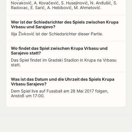
Novaković, A. Kovačević, S. Husejinović, N. Anđušić, S.
Radovac, E. Sarić, A. Hebibović, M. Ahmetović.
Wer ist der Schiedsrichter des Spiels zwischen Krupa
Vrbasu und Sarajevo?
Ilija Živković ist der Schiedsrichter dieser Partie.
Wo findet das Spiel zwischen Krupa Vrbasu und
Sarajevo statt?
Das Spiel findet im Gradski Stadion in Krupa na Vrbasu
statt.
Was ist das Datum und die Uhrzeit des Spiels Krupa
Vrbasu Sarajevo?
Dem Spiel live auf Fussball am 28 Mai 2017 folgen,
Anstoß um 17:00.