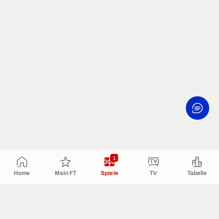
1
Home
Mein FT
Spiele
TV
Tabelle