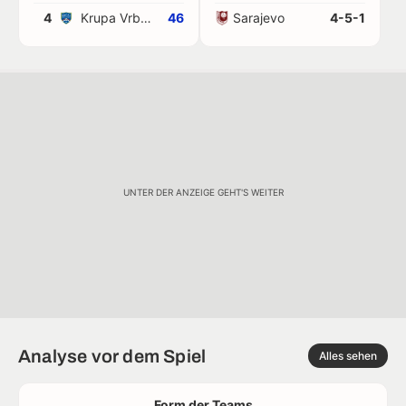
4
Krupa Vrbasu
46
Sarajevo
4-5-1
UNTER DER ANZEIGE GEHT'S WEITER
Analyse vor dem Spiel
Alles sehen
Form der Teams