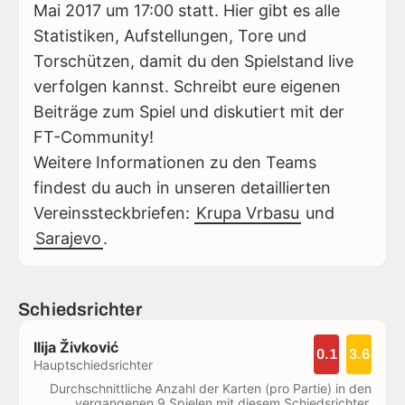
Mai 2017 um 17:00 statt. Hier gibt es alle
Statistiken, Aufstellungen, Tore und
Torschützen, damit du den Spielstand live
verfolgen kannst. Schreibt eure eigenen
Beiträge zum Spiel und diskutiert mit der
FT-Community!
Weitere Informationen zu den Teams
findest du auch in unseren detaillierten
Vereinssteckbriefen:
Krupa Vrbasu
und
Sarajevo
.
Schiedsrichter
Ilija Živković
0.1
3.6
Hauptschiedsrichter
Durchschnittliche Anzahl der Karten (pro Partie) in den
vergangenen 9 Spielen mit diesem Schiedsrichter.