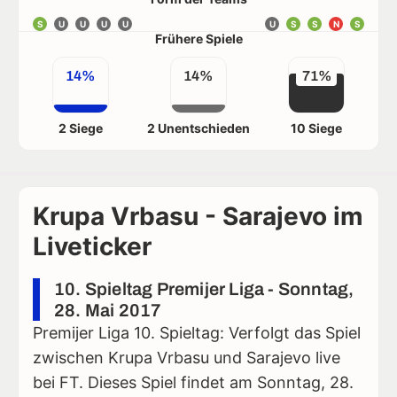
S
U
U
U
U
U
S
S
N
S
Frühere Spiele
14%
14%
71%
2 Siege
2 Unentschieden
10 Siege
Krupa Vrbasu - Sarajevo im
Liveticker
10. Spieltag Premijer Liga - Sonntag,
28. Mai 2017
Premijer Liga 10. Spieltag: Verfolgt das Spiel
zwischen Krupa Vrbasu und Sarajevo live
bei FT. Dieses Spiel findet am Sonntag, 28.