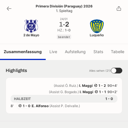
1
-
2
Primera División (Paraguay) 2026
1. Spieltag
beendet
24/01
1
-
2
HZ.:
1-0
2 de Mayo
Luqueño
beendet
Zusammenfassung
Live
Aufstellung
Stats
Tabelle
Highlights
Alles sehen (21)
(Assist Ó. Ruiz.)
I. Maggi
1 - 2
90+4'
(Assist G. Bogado.)
I. Maggi
1 - 1
90+2'
HALBZEIT
1 - 0
8'
1 - 0
E. Alfonso
(Assist P. Delvalle.)