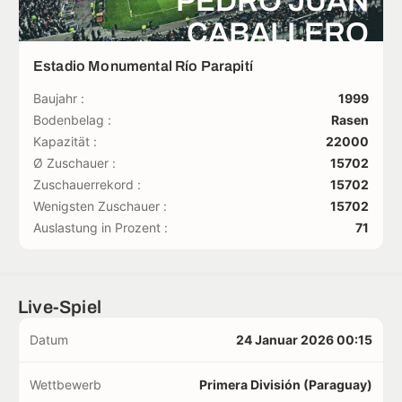
PEDRO JUAN
CABALLERO
Estadio Monumental Río Parapití
Baujahr :
1999
Bodenbelag :
Rasen
Kapazität :
22000
Ø Zuschauer :
15702
Zuschauerrekord :
15702
Wenigsten Zuschauer :
15702
Auslastung in Prozent :
71
Live-Spiel
Datum
24 Januar 2026 00:15
Wettbewerb
Primera División (Paraguay)