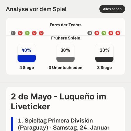
Analyse vor dem Spiel
Alles sehen
Form der Teams
U
N
S
N
N
U
N
S
N
N
Frühere Spiele
40%
30%
30%
4 Siege
3 Unentschieden
3 Siege
2 de Mayo - Luqueño im
Liveticker
1. Spieltag Primera División
(Paraguay) - Samstag, 24. Januar