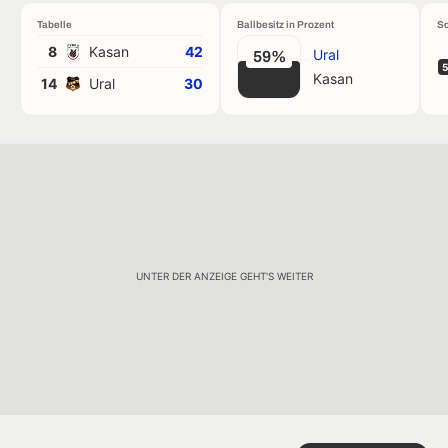
Tabelle
Ballbesitz in Prozent
Sc
8
Kasan
42
Ural
59%
5
Kasan
14
Ural
30
UNTER DER ANZEIGE GEHT'S WEITER