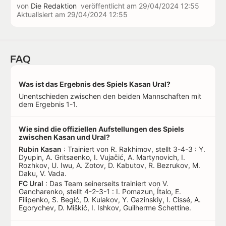
von
Die Redaktion
veröffentlicht am
29/04/2024 12:55
Aktualisiert am
29/04/2024 12:55
FAQ
Was ist das Ergebnis des Spiels Kasan Ural?
Unentschieden zwischen den beiden Mannschaften mit
dem Ergebnis 1-1.
Wie sind die offiziellen Aufstellungen des Spiels
zwischen Kasan und Ural?
Rubin Kasan
: Trainiert von R. Rakhimov, stellt 3-4-3 : Y.
Dyupin, A. Gritsaenko, I. Vujačić, A. Martynovich, I.
Rozhkov, U. Iwu, A. Zotov, D. Kabutov, R. Bezrukov, M.
Daku, V. Vada.
FC Ural
: Das Team seinerseits trainiert von V.
Gancharenko, stellt 4-2-3-1 : I. Pomazun, Ítalo, E.
Filipenko, S. Begić, D. Kulakov, Y. Gazinskiy, I. Cissé, A.
Egorychev, D. Miškić, I. Ishkov, Guilherme Schettine.