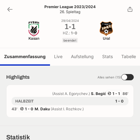
1
-
1
Premier League 2023/2024
26. Spieltag
beendet
29/04/2024
1
-
1
HZ.:
1-0
Kasan
Ural
beendet
Zusammenfassung
Live
Aufstellung
Stats
Tabelle
Highlights
Alles sehen (15)
(Assist A. Egorychev.)
S. Begić
1 - 1
86'
HALBZEIT
1 - 0
43'
1 - 0
M. Daku
(Assist I. Rozhkov.)
Statistik