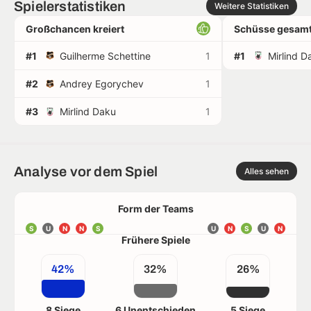
Spielerstatistiken
Weitere Statistiken
Großchancen kreiert
Schüsse gesamt
#1
Guilherme Schettine
1
#1
Mirlind D
#2
Andrey Egorychev
1
#3
Mirlind Daku
1
Analyse vor dem Spiel
Alles sehen
Form der Teams
S
U
N
N
S
U
N
S
U
N
Frühere Spiele
42%
32%
26%
8 Siege
6 Unentschieden
5 Siege