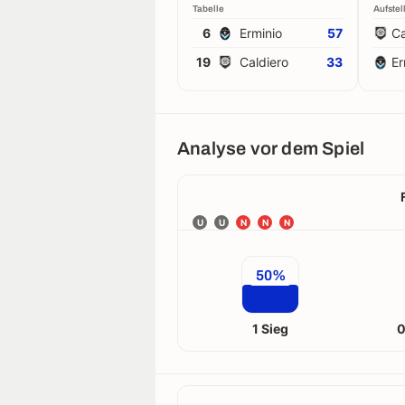
Tabelle
Aufstel
6
Erminio
57
Ca
19
Caldiero
33
Er
Analyse vor dem Spiel
U
U
N
N
N
50%
1 Sieg
0