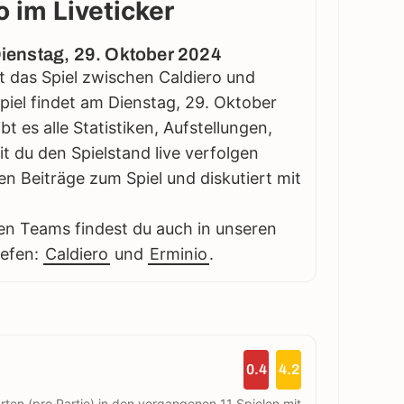
o im Liveticker
 Dienstag, 29. Oktober 2024
gt das Spiel zwischen Caldiero und
Spiel findet am Dienstag, 29. Oktober
bt es alle Statistiken, Aufstellungen,
 du den Spielstand live verfolgen
en Beiträge zum Spiel und diskutiert mit
en Teams findest du auch in unseren
iefen:
Caldiero
und
Erminio
.
0.4
4.2
rten (pro Partie) in den vergangenen 11 Spielen mit