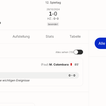
12. Spieltag
29/10/2024
1
-
0
HZ.:
0-0
o
beendet
Aufstellung
Stats
Tabelle
All
Alles sehen (15)
(Foul)
M. Colombara
85'
0 - 0
e wichtigen Ereignisse