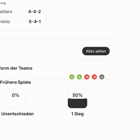
lung
ldiero
4-4-2
minio
5-4-1
Alles sehen
Form der Teams
S
S
N
N
U
Frühere Spiele
0%
50%
 Unentschieden
1 Sieg