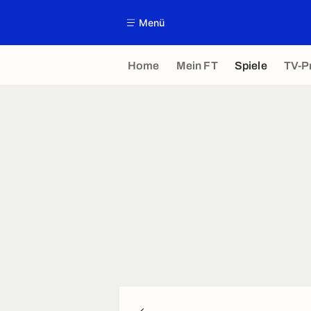
Menü
Home
Mein FT
Spiele
TV-P