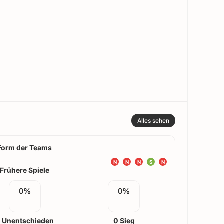
Alles sehen
Form der Teams
N
N
N
S
N
Frühere Spiele
0%
0%
 Unentschieden
0 Sieg