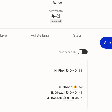
1. Runde
31/07/2016
4
-
3
beendet
a
Live
Aufstellung
Stats
All
Alles sehen (17)
H. Fink
0 - 0
68'
K. Obodo
57'
E. Gliozzi
0 - 0
48'
A. Bassoli
0 - 0
45+1'