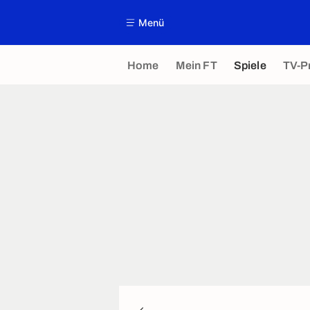
Menü
Home
Mein FT
Spiele
TV-P