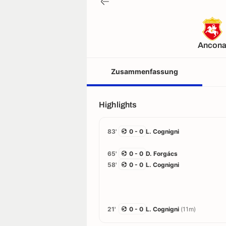
Ancon
Zusammenfassung
Highlights
83'
0 - 0
L. Cognigni
65'
0 - 0
D. Forgács
58'
0 - 0
L. Cognigni
21'
0 - 0
L. Cognigni
(11m)