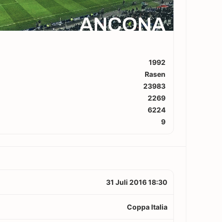
ANCONA
1992
Rasen
23983
2269
6224
9
31 Juli 2016 18:30
Coppa Italia