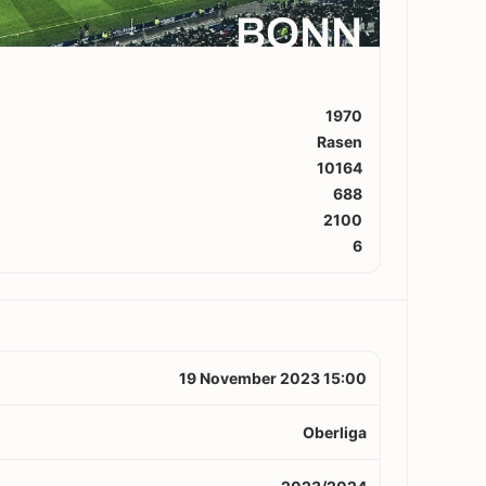
BONN
1970
Rasen
10164
688
2100
6
19 November 2023 15:00
Oberliga