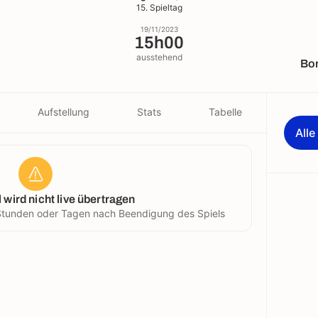
15. Spieltag
19/11/2023
15h00
ausstehend
Bo
Aufstellung
Stats
Tabelle
All
 wird nicht live übertragen
n Stunden oder Tagen nach Beendigung des Spiels