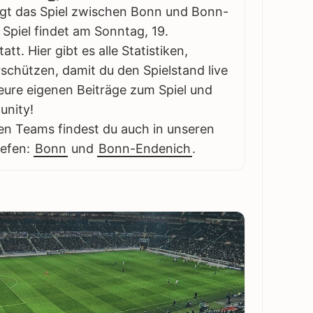
olgt das Spiel zwischen Bonn und Bonn-
 Spiel findet am Sonntag, 19.
t. Hier gibt es alle Statistiken,
schützen, damit du den Spielstand live
eure eigenen Beiträge zum Spiel und
unity!
en Teams findest du auch in unseren
iefen:
Bonn
und
Bonn-Endenich
.