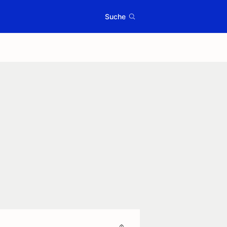
Suche