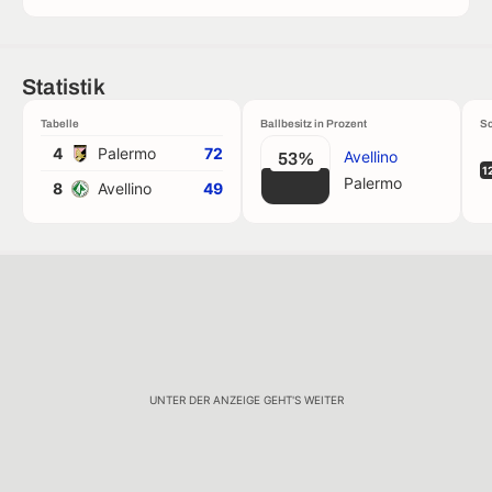
Statistik
Tabelle
Ballbesitz in Prozent
Sc
4
Palermo
72
Avellino
53%
1
Palermo
8
Avellino
49
UNTER DER ANZEIGE GEHT'S WEITER