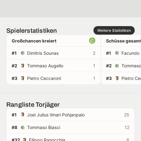
Spielerstatistiken
Weitere Statistiken
Großchancen kreiert
Schüsse gesamt
#1
Dimitris Sounas
2
#1
Facundo 
#2
Tommaso Augello
1
#2
Tommaso 
#3
Pietro Ceccaroni
1
#3
Pietro Ce
Rangliste Torjäger
#1
Joel Julius Ilmari Pohjanpalo
25
#8
Tommaso Biasci
12
#32
Filippo Ranocchia
6