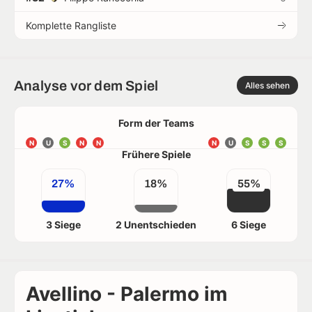
Komplette Rangliste
Analyse vor dem Spiel
Alles sehen
Form der Teams
N
U
S
N
N
N
U
S
S
S
Frühere Spiele
27%
18%
55%
3 Siege
2 Unentschieden
6 Siege
Avellino - Palermo im