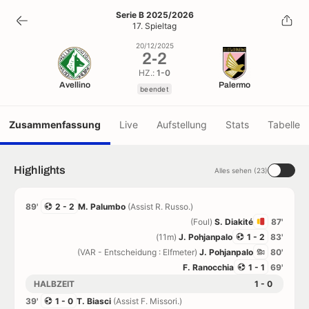
2
-
2
Serie B 2025/2026
17. Spieltag
beendet
20/12/2025
2
-
2
HZ.:
1-0
Avellino
Palermo
beendet
Zusammenfassung
Live
Aufstellung
Stats
Tabelle
Highlights
Alles sehen (23)
89'
2 - 2
M. Palumbo
(Assist R. Russo.)
(Foul)
S. Diakité
87'
(11m)
J. Pohjanpalo
1 - 2
83'
(VAR - Entscheidung : Elfmeter)
J. Pohjanpalo
80'
F. Ranocchia
1 - 1
69'
HALBZEIT
1 - 0
39'
1 - 0
T. Biasci
(Assist F. Missori.)