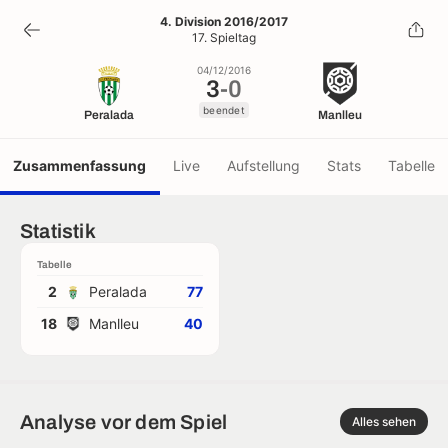
3
-
0
4. Division 2016/2017
17. Spieltag
beendet
04/12/2016
3
-
0
beendet
Peralada
Manlleu
Zusammenfassung
Live
Aufstellung
Stats
Tabelle
Statistik
Tabelle
2
Peralada
77
18
Manlleu
40
Analyse vor dem Spiel
Alles sehen