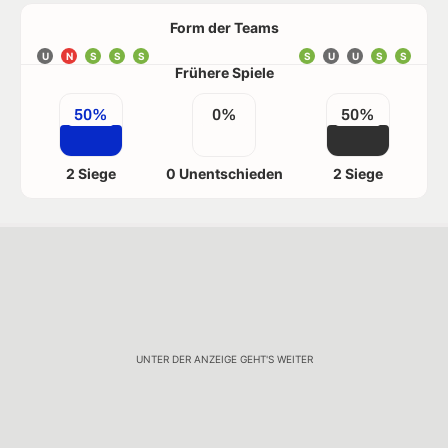
Form der Teams
U
N
S
S
S
S
U
U
S
S
Frühere Spiele
50%
0%
50%
2 Siege
0 Unentschieden
2 Siege
UNTER DER ANZEIGE GEHT'S WEITER