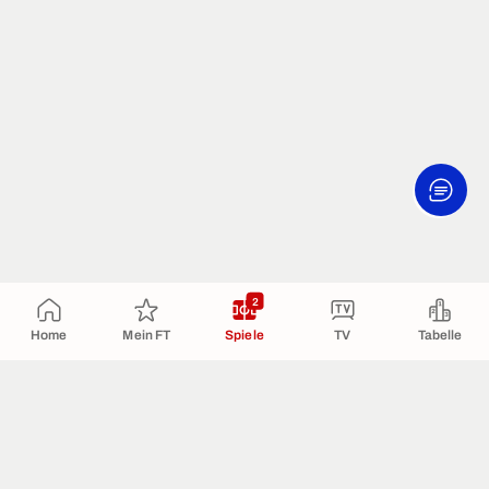
2
Home
Mein FT
Spiele
TV
Tabelle